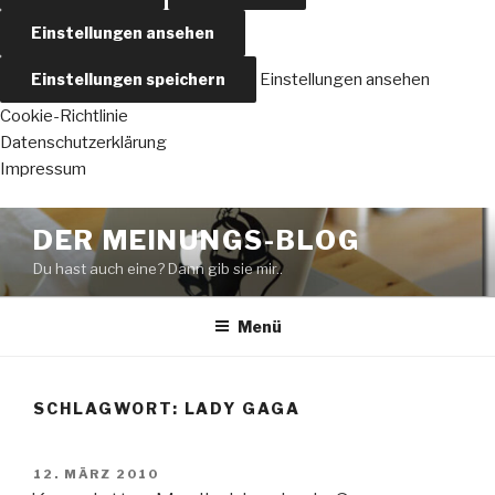
Einstellungen ansehen
Einstellungen speichern
Einstellungen ansehen
Cookie-Richtlinie
Datenschutzerklärung
Impressum
Zum
DER MEINUNGS-BLOG
Inhalt
Du hast auch eine? Dann gib sie mir..
springen
Menü
SCHLAGWORT:
LADY GAGA
VERÖFFENTLICHT
12. MÄRZ 2010
AM