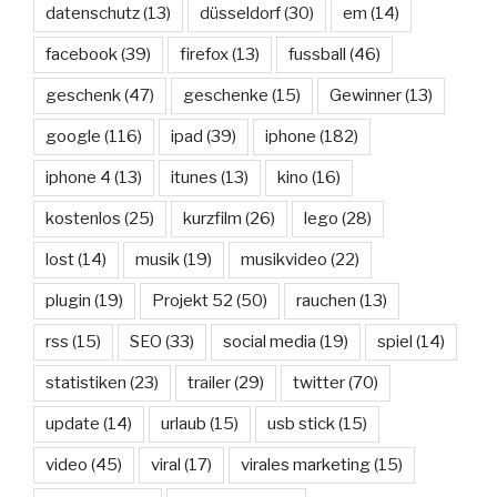
datenschutz
(13)
düsseldorf
(30)
em
(14)
facebook
(39)
firefox
(13)
fussball
(46)
geschenk
(47)
geschenke
(15)
Gewinner
(13)
google
(116)
ipad
(39)
iphone
(182)
iphone 4
(13)
itunes
(13)
kino
(16)
kostenlos
(25)
kurzfilm
(26)
lego
(28)
lost
(14)
musik
(19)
musikvideo
(22)
plugin
(19)
Projekt 52
(50)
rauchen
(13)
rss
(15)
SEO
(33)
social media
(19)
spiel
(14)
statistiken
(23)
trailer
(29)
twitter
(70)
update
(14)
urlaub
(15)
usb stick
(15)
video
(45)
viral
(17)
virales marketing
(15)