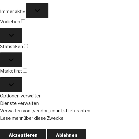
Funktional
Immer aktiv
Vorlieben
Vorlieben
Statistiken
Statistiken
Marketing
Marketing
Optionen verwalten
Dienste verwalten
Verwalten von {vendor_count}-Lieferanten
Lese mehr über diese Zwecke
Akzeptieren
Ablehnen