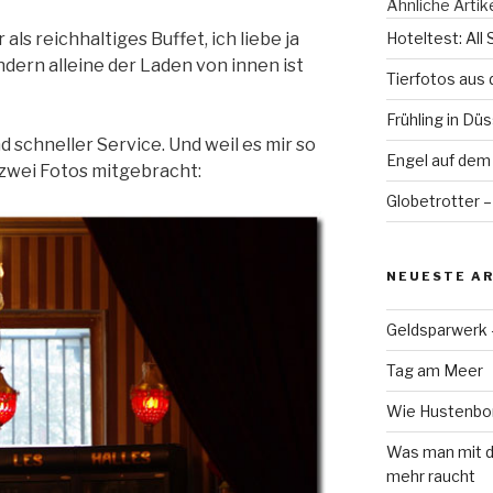
Ähnliche Artik
 als reichhaltiges Buffet, ich liebe ja
Hoteltest: All
ern alleine der Laden von innen ist
Tierfotos aus
Frühling in Dü
 schneller Service. Und weil es mir so
Engel auf dem
h zwei Fotos mitgebracht:
Globetrotter –
NEUESTE AR
Geldsparwerk
Tag am Meer
Wie Hustenbon
Was man mit d
mehr raucht