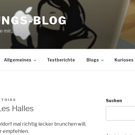
UNGS-BLOG
 mir..
Allgemeines
Testberichte
Blogs
Kurioses
TTHIAS
Suchen
es Halles
ldorf mal richtig lecker brunchen will,
r empfehlen.