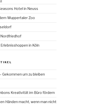
el
 Seasons Hotel in Neuss
 dem Wuppertaler Zoo
sseldorf
 Nordfriedhof
 Erlebnisshoppen in Köln
TIKEL
 – Gekommen um zu bleiben
bons Kreativität im Büro fördern
en Händen macht, wenn man nicht