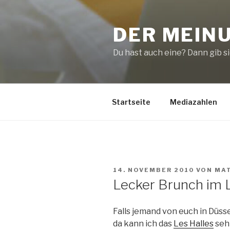
Zum
Inhalt
DER MEIN
springen
Du hast auch eine? Dann gib sie
Startseite
Mediazahlen
VERÖFFENTLICHT
14. NOVEMBER 2010
VON
MA
AM
Lecker Brunch im L
Falls jemand von euch in Düsse
da kann ich das
Les Halles
seh