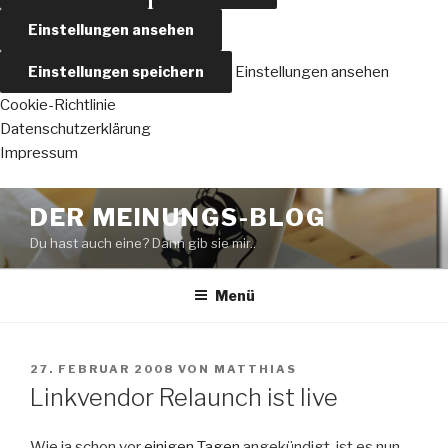
Einstellungen ansehen
Einstellungen speichern
Einstellungen ansehen
Cookie-Richtlinie
Datenschutzerklärung
Impressum
Zum
DER MEINUNGS-BLOG
Inhalt
Du hast auch eine? Dann gib sie mir..
springen
Menü
VERÖFFENTLICHT
27. FEBRUAR 2008
VON
MATTHIAS
AM
Linkvendor Relaunch ist live
Wie ja schon vor
einigen Tagen
angekündigt, ist es nun