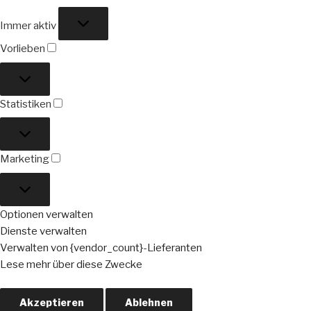
Funktional
Immer aktiv
Vorlieben
Vorlieben
Statistiken
Statistiken
Marketing
Marketing
Optionen verwalten
Dienste verwalten
Verwalten von {vendor_count}-Lieferanten
Lese mehr über diese Zwecke
Akzeptieren
Ablehnen