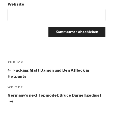
Website
Beitragsnavigation
Vorheriger
ZURÜCK
Beitrag
Fucking Matt Damon und Ben Affleck in
Hotpants
Nächster
WEITER
Beitrag
Germany’s next Topmodel: Bruce Darnell gedisst