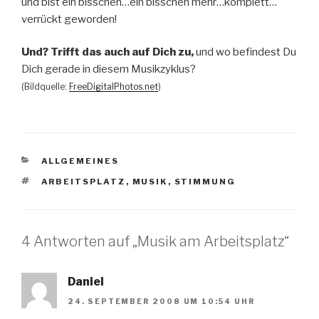
und bist ein bisschen…ein bisschen mehr…komplett…
verrückt geworden!
Und? Trifft das auch auf Dich zu,
und wo befindest Du
Dich gerade in diesem Musikzyklus?
(Bildquelle:
FreeDigitalPhotos.net
)
KATEGORIEN
ALLGEMEINES
SCHLAGWÖRTER
ARBEITSPLATZ
,
MUSIK
,
STIMMUNG
4 Antworten auf „Musik am Arbeitsplatz“
Daniel
24. SEPTEMBER 2008 UM 10:54 UHR