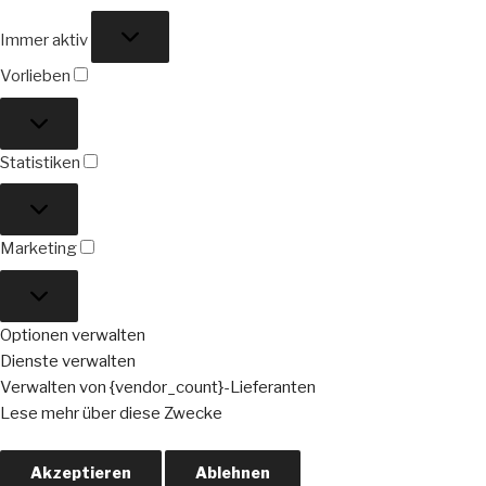
Funktional
Immer aktiv
Vorlieben
Vorlieben
Statistiken
Statistiken
Marketing
Marketing
Optionen verwalten
Dienste verwalten
Verwalten von {vendor_count}-Lieferanten
Lese mehr über diese Zwecke
Akzeptieren
Ablehnen