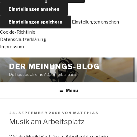
Einstellungen ansehen
Einstellungen speichern
Einstellungen ansehen
Cookie-Richtlinie
Datenschutzerklärung
Impressum
Zum
DER MEINUNGS-BLOG
Inhalt
Du hast auch eine? Dann gib sie mir..
springen
Menü
VERÖFFENTLICHT
24. SEPTEMBER 2008
VON
MATTHIAS
AM
Musik am Arbeitsplatz
Welche Musik hörst Du am Arbeitsplatz und wie