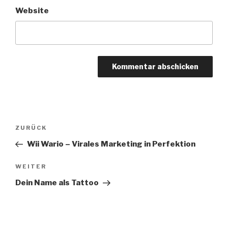
Website
Beitragsnavigation
Vorheriger
ZURÜCK
Beitrag
Wii Wario – Virales Marketing in Perfektion
Nächster
WEITER
Beitrag
Dein Name als Tattoo