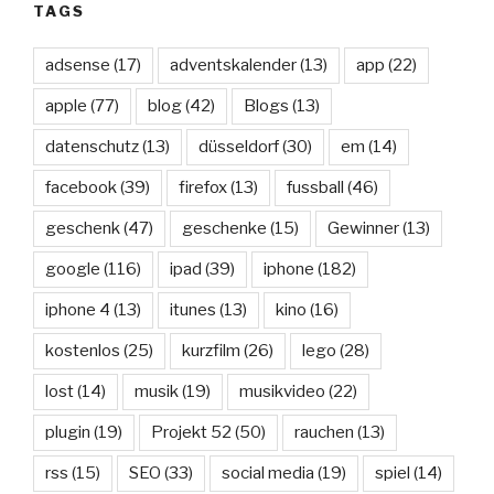
TAGS
adsense
(17)
adventskalender
(13)
app
(22)
apple
(77)
blog
(42)
Blogs
(13)
datenschutz
(13)
düsseldorf
(30)
em
(14)
facebook
(39)
firefox
(13)
fussball
(46)
geschenk
(47)
geschenke
(15)
Gewinner
(13)
google
(116)
ipad
(39)
iphone
(182)
iphone 4
(13)
itunes
(13)
kino
(16)
kostenlos
(25)
kurzfilm
(26)
lego
(28)
lost
(14)
musik
(19)
musikvideo
(22)
plugin
(19)
Projekt 52
(50)
rauchen
(13)
rss
(15)
SEO
(33)
social media
(19)
spiel
(14)