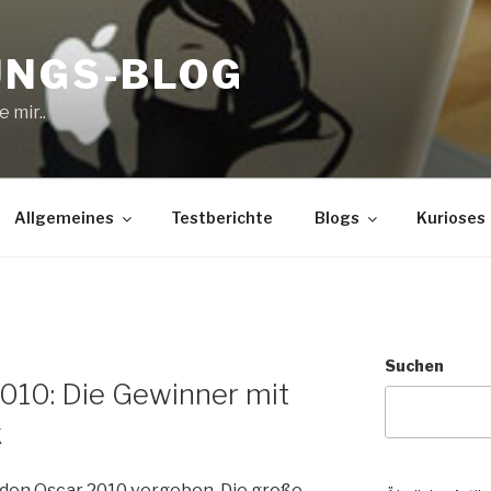
UNGS-BLOG
 mir..
Allgemeines
Testberichte
Blogs
Kurioses
Suchen
010: Die Gewinner mit
k
den Oscar 2010 vergeben. Die große