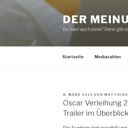
Zum
Inhalt
DER MEIN
springen
Du hast auch eine? Dann gib sie
Startseite
Mediazahlen
VERÖFFENTLICHT
8. MÄRZ 2010
VON
MATTHIAS
AM
Oscar Verleihung 2
Trailer im Überblic
Die Academy hat gewählt und 