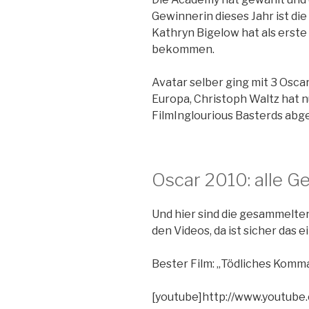
Gewinnerin dieses Jahr ist d
Kathryn Bigelow hat als erste
bekommen.
Avatar selber ging mit 3 Osca
Europa, Christoph Waltz hat 
FilmInglourious Basterds abg
Oscar 2010: alle G
Und hier sind die gesammelten
den Videos, da ist sicher das
Bester Film: „Tödliches Komm
[youtube]http://www.youtub