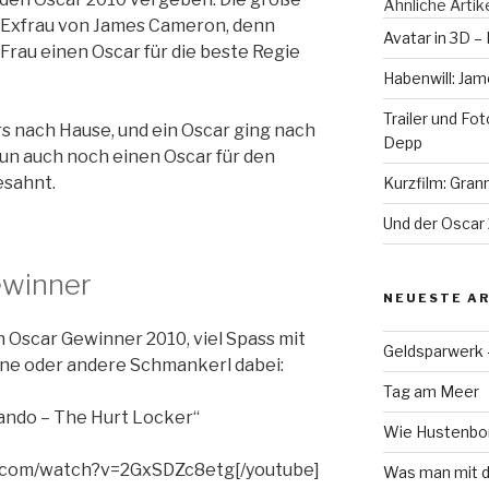
Ähnliche Artik
ie Exfrau von James Cameron, denn
Avatar in 3D –
 Frau einen Oscar für die beste Regie
Habenwill: Jam
Trailer und Fo
rs nach Hause, und ein Oscar ging nach
Depp
nun auch noch einen Oscar für den
esahnt.
Kurzfilm: Gran
Und der Oscar 
ewinner
NEUESTE AR
 Oscar Gewinner 2010, viel Spass mit
Geldsparwerk
 eine oder andere Schmankerl dabei:
Tag am Meer
ando – The Hurt Locker“
Wie Hustenbon
e.com/watch?v=2GxSDZc8etg[/youtube]
Was man mit d