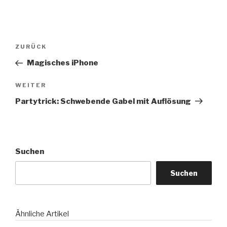
Beitragsnavigation
Vorheriger
ZURÜCK
Beitrag
Magisches iPhone
Nächster
WEITER
Beitrag
Partytrick: Schwebende Gabel mit Auflösung
Suchen
Suchen
Ähnliche Artikel