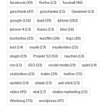
facebook
(39)
firefox
(13)
fussball
(46)
geschenk
(47)
geschenke
(15)
Gewinner
(13)
google
(116)
ipad
(39)
iphone
(182)
iphone 4
(13)
itunes
(13)
kino
(16)
kostenlos
(25)
kurzfilm
(26)
lego
(28)
lost
(14)
musik
(19)
musikvideo
(22)
plugin
(19)
Projekt 52
(50)
rauchen
(13)
rss
(15)
SEO
(33)
social media
(19)
spiel
(14)
statistiken
(23)
trailer
(29)
twitter
(70)
update
(14)
urlaub
(15)
usb stick
(15)
video
(45)
viral
(17)
virales marketing
(15)
Werbung
(75)
wordpress
(47)