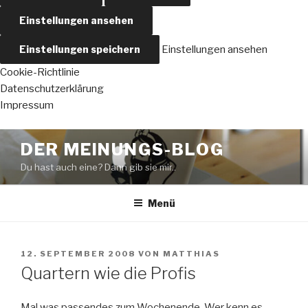
Einstellungen ansehen
Einstellungen speichern
Einstellungen ansehen
Cookie-Richtlinie
Datenschutzerklärung
Impressum
Zum
DER MEINUNGS-BLOG
Inhalt
Du hast auch eine? Dann gib sie mir..
springen
Menü
VERÖFFENTLICHT
12. SEPTEMBER 2008
VON
MATTHIAS
AM
Quartern wie die Profis
Mal was passendes zum Wochenende. Wer kenn es