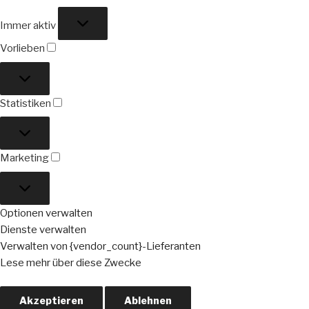
Funktional
Immer aktiv
Vorlieben
Vorlieben
Statistiken
Statistiken
Marketing
Marketing
Optionen verwalten
Dienste verwalten
Verwalten von {vendor_count}-Lieferanten
Lese mehr über diese Zwecke
Akzeptieren
Ablehnen