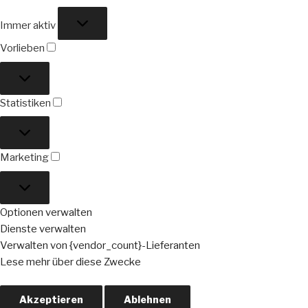
Funktional
Immer aktiv
Vorlieben
Vorlieben
Statistiken
Statistiken
Marketing
Marketing
Optionen verwalten
Dienste verwalten
Verwalten von {vendor_count}-Lieferanten
Lese mehr über diese Zwecke
Akzeptieren
Ablehnen