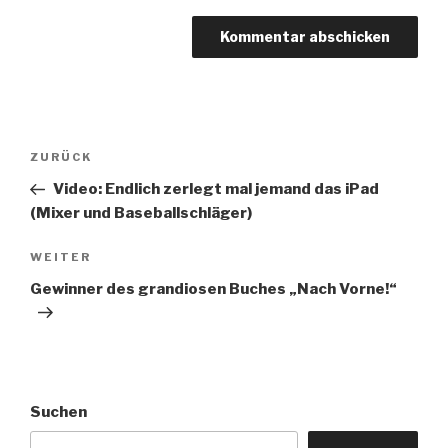
Beitragsnavigation
Vorheriger
ZURÜCK
Beitrag
Video: Endlich zerlegt mal jemand das iPad
(Mixer und Baseballschläger)
Nächster
WEITER
Beitrag
Gewinner des grandiosen Buches „Nach Vorne!“
Suchen