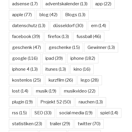
adsense
(17)
adventskalender
(13)
app
(22)
apple
(77)
blog
(42)
Blogs
(13)
datenschutz
(13)
düsseldorf
(30)
em
(14)
facebook
(39)
firefox
(13)
fussball
(46)
geschenk
(47)
geschenke
(15)
Gewinner
(13)
google
(116)
ipad
(39)
iphone
(182)
iphone 4
(13)
itunes
(13)
kino
(16)
kostenlos
(25)
kurzfilm
(26)
lego
(28)
lost
(14)
musik
(19)
musikvideo
(22)
plugin
(19)
Projekt 52
(50)
rauchen
(13)
rss
(15)
SEO
(33)
social media
(19)
spiel
(14)
statistiken
(23)
trailer
(29)
twitter
(70)