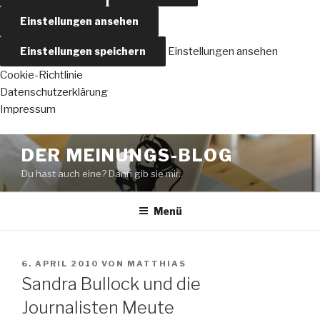
Einstellungen ansehen
Einstellungen speichern
Einstellungen ansehen
Cookie-Richtlinie
Datenschutzerklärung
Impressum
Zum
DER MEINUNGS-BLOG
Inhalt
Du hast auch eine? Dann gib sie mir..
springen
Menü
VERÖFFENTLICHT
6. APRIL 2010
VON
MATTHIAS
AM
Sandra Bullock und die
Journalisten Meute