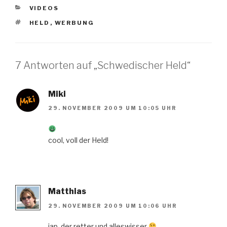
KATEGORIEN
VIDEOS
SCHLAGWÖRTER
HELD
,
WERBUNG
7 Antworten auf „Schwedischer Held“
Miki
29. NOVEMBER 2009 UM 10:05 UHR
cool, voll der Held!
Matthias
29. NOVEMBER 2009 UM 10:06 UHR
jap, der retter und alleswisser