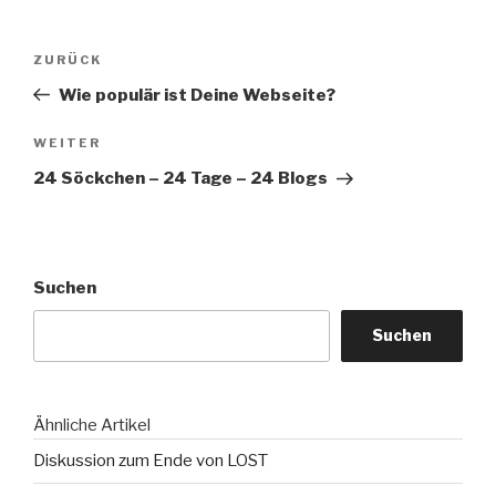
Beitragsnavigation
Vorheriger
ZURÜCK
Beitrag
Wie populär ist Deine Webseite?
Nächster
WEITER
Beitrag
24 Söckchen – 24 Tage – 24 Blogs
Suchen
Suchen
Ähnliche Artikel
Diskussion zum Ende von LOST