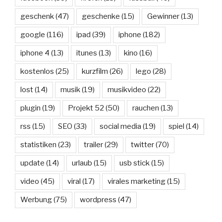
geschenk
(47)
geschenke
(15)
Gewinner
(13)
google
(116)
ipad
(39)
iphone
(182)
iphone 4
(13)
itunes
(13)
kino
(16)
kostenlos
(25)
kurzfilm
(26)
lego
(28)
lost
(14)
musik
(19)
musikvideo
(22)
plugin
(19)
Projekt 52
(50)
rauchen
(13)
rss
(15)
SEO
(33)
social media
(19)
spiel
(14)
statistiken
(23)
trailer
(29)
twitter
(70)
update
(14)
urlaub
(15)
usb stick
(15)
video
(45)
viral
(17)
virales marketing
(15)
Werbung
(75)
wordpress
(47)