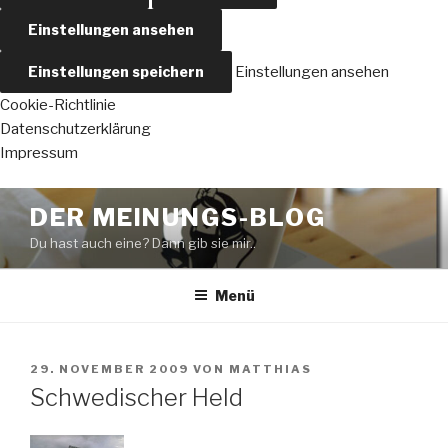
Einstellungen ansehen
Einstellungen speichern
Einstellungen ansehen
Cookie-Richtlinie
Datenschutzerklärung
Impressum
Zum
DER MEINUNGS-BLOG
Inhalt
Du hast auch eine? Dann gib sie mir..
springen
Menü
VERÖFFENTLICHT
29. NOVEMBER 2009
VON
MATTHIAS
AM
Schwedischer Held