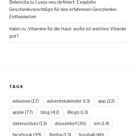
Belencita
zu
Luxus neu definiert: Exquisite
Geschenkvorschläge für den erfahrenen Geschenke-
Enthusiasten
Valen
zu
Vitamine für die Haut: wofür ist welches Vitamin
gut?
TAGS
adsense
(17)
adventskalender
(13)
app
(22)
apple
(77)
blog
(42)
Blogs
(13)
datenschutz
(13)
düsseldorf
(30)
em
(14)
facebook
(39)
firefox
(13)
fussball
(46)