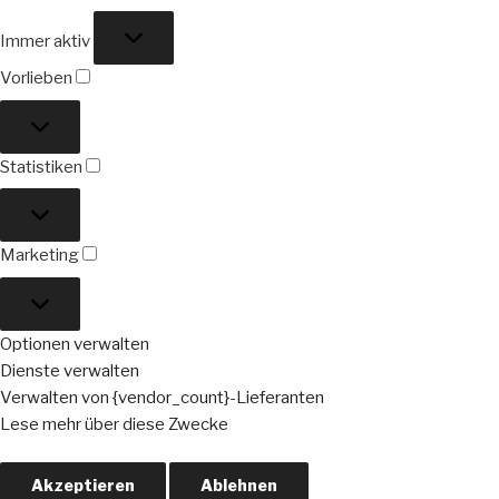
Funktional
Immer aktiv
Vorlieben
Vorlieben
Statistiken
Statistiken
Marketing
Marketing
Optionen verwalten
Dienste verwalten
Verwalten von {vendor_count}-Lieferanten
Lese mehr über diese Zwecke
Akzeptieren
Ablehnen