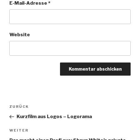
E-Mail-Adresse
*
Website
Beitragsnavigation
Vorheriger
ZURÜCK
Beitrag
Kurzfilm aus Logos – Logorama
Nächster
WEITER
Beitrag