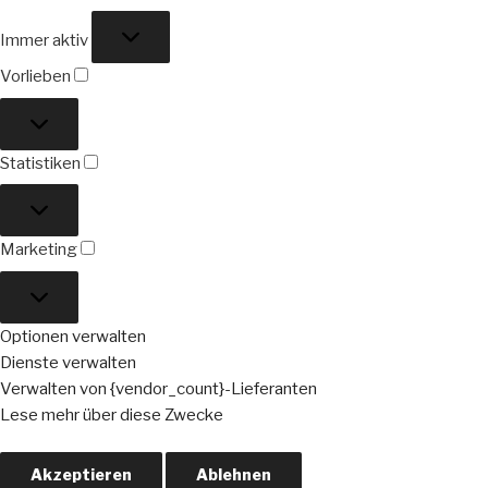
Funktional
Immer aktiv
Vorlieben
Vorlieben
Statistiken
Statistiken
Marketing
Marketing
Optionen verwalten
Dienste verwalten
Verwalten von {vendor_count}-Lieferanten
Lese mehr über diese Zwecke
Akzeptieren
Ablehnen