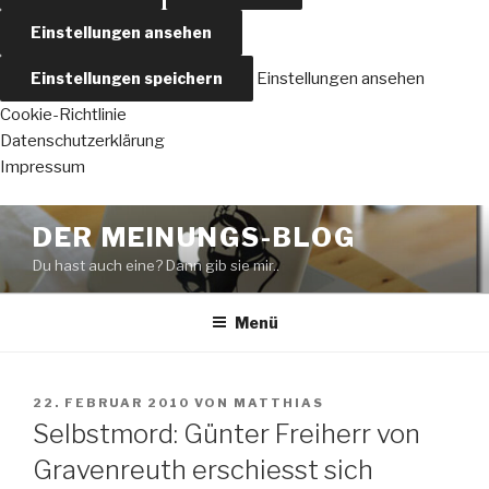
Einstellungen ansehen
Einstellungen speichern
Einstellungen ansehen
Cookie-Richtlinie
Datenschutzerklärung
Impressum
Zum
DER MEINUNGS-BLOG
Inhalt
Du hast auch eine? Dann gib sie mir..
springen
Menü
VERÖFFENTLICHT
22. FEBRUAR 2010
VON
MATTHIAS
AM
Selbstmord: Günter Freiherr von
Gravenreuth erschiesst sich