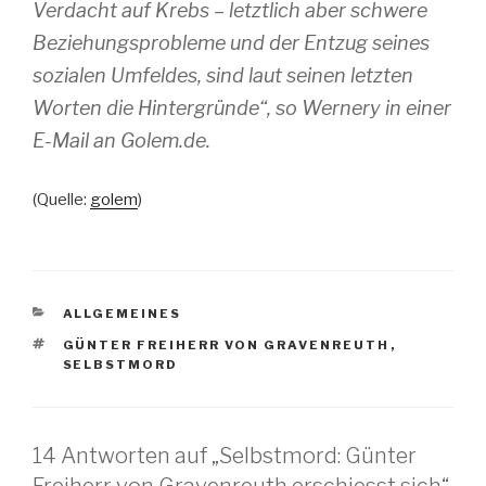
Verdacht auf Krebs – letztlich aber schwere
Beziehungsprobleme und der Entzug seines
sozialen Umfeldes, sind laut seinen letzten
Worten die Hintergründe“, so Wernery in einer
E-Mail an Golem.de.
(Quelle:
golem
)
KATEGORIEN
ALLGEMEINES
SCHLAGWÖRTER
GÜNTER FREIHERR VON GRAVENREUTH
,
SELBSTMORD
14 Antworten auf „Selbstmord: Günter
Freiherr von Gravenreuth erschiesst sich“