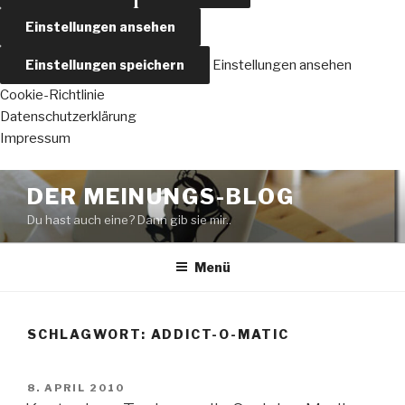
Einstellungen ansehen
Einstellungen speichern
Einstellungen ansehen
Cookie-Richtlinie
Datenschutzerklärung
Impressum
Zum
DER MEINUNGS-BLOG
Inhalt
Du hast auch eine? Dann gib sie mir..
springen
Menü
SCHLAGWORT:
ADDICT-O-MATIC
VERÖFFENTLICHT
8. APRIL 2010
AM