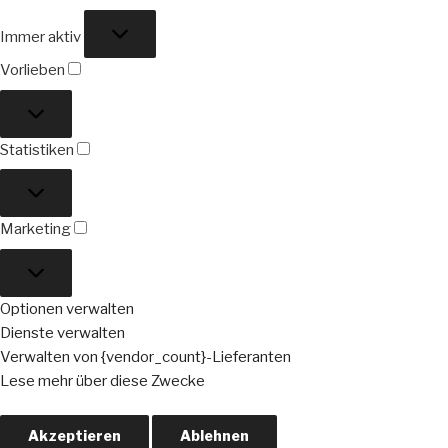
Funktional
Immer aktiv
Vorlieben
Vorlieben
Statistiken
Statistiken
Marketing
Marketing
Optionen verwalten
Dienste verwalten
Verwalten von {vendor_count}-Lieferanten
Lese mehr über diese Zwecke
Akzeptieren
Ablehnen