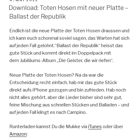
AM
Download: Toten Hosen mit neuer Platte –
Ballast der Republik
Endlich ist die neue Platte der Toten Hosen draussen und
ich kann euch schonmal soviel sagen, das Warten hat sich
auf jeden Fall gelohnt.“Ballast der Republik“ heisst das
gute Stück und kommt direkt im Doppelpack mit
dem Jubiläums-Album „Die Geister, die wir riefen“.
Neue Platte der Toten Hosen? Na da war die
Entscheidung recht einfach, hab mir das gute Stück
direkt aufs iPhone gezogen und bin zufrieden. Hab noch
nicht alles gehört, aber die Lieder bisher sind sehr gut,
feine Mischung aus schnellen Stücken und Balladen – und
auf jeden Fall klingt es nach Campino.
Runterladen kannst Du die Mukke via
iTunes
oder über
Amazon
: