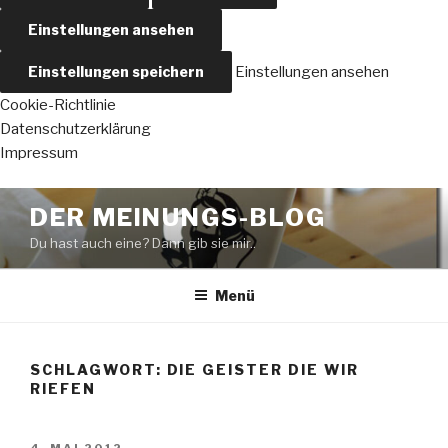
Einstellungen ansehen
Einstellungen speichern
Einstellungen ansehen
Cookie-Richtlinie
Datenschutzerklärung
Impressum
Zum
DER MEINUNGS-BLOG
Inhalt
Du hast auch eine? Dann gib sie mir..
springen
Menü
SCHLAGWORT:
DIE GEISTER DIE WIR
RIEFEN
VERÖFFENTLICHT
4. MAI 2012