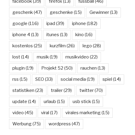
facebook
(39)
firefox
(13)
fussball
(46)
geschenk
(47)
geschenke
(15)
Gewinner
(13)
google
(116)
ipad
(39)
iphone
(182)
iphone 4
(13)
itunes
(13)
kino
(16)
kostenlos
(25)
kurzfilm
(26)
lego
(28)
lost
(14)
musik
(19)
musikvideo
(22)
plugin
(19)
Projekt 52
(50)
rauchen
(13)
rss
(15)
SEO
(33)
social media
(19)
spiel
(14)
statistiken
(23)
trailer
(29)
twitter
(70)
update
(14)
urlaub
(15)
usb stick
(15)
video
(45)
viral
(17)
virales marketing
(15)
Werbung
(75)
wordpress
(47)