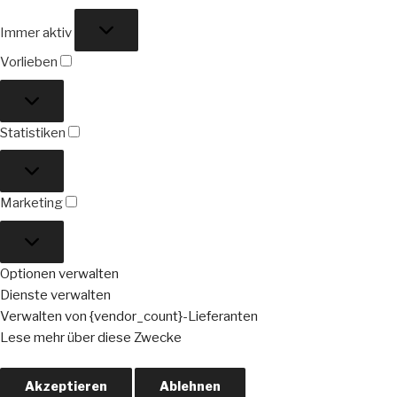
Funktional
Immer aktiv
Vorlieben
Vorlieben
Statistiken
Statistiken
Marketing
Marketing
Optionen verwalten
Dienste verwalten
Verwalten von {vendor_count}-Lieferanten
Lese mehr über diese Zwecke
Akzeptieren
Ablehnen