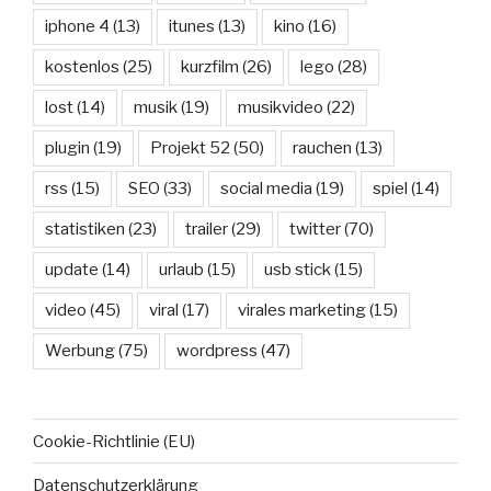
iphone 4
(13)
itunes
(13)
kino
(16)
kostenlos
(25)
kurzfilm
(26)
lego
(28)
lost
(14)
musik
(19)
musikvideo
(22)
plugin
(19)
Projekt 52
(50)
rauchen
(13)
rss
(15)
SEO
(33)
social media
(19)
spiel
(14)
statistiken
(23)
trailer
(29)
twitter
(70)
update
(14)
urlaub
(15)
usb stick
(15)
video
(45)
viral
(17)
virales marketing
(15)
Werbung
(75)
wordpress
(47)
Cookie-Richtlinie (EU)
Datenschutzerklärung