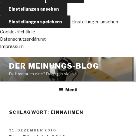
Einstellungen ansehen
Einstellungen speichern
Einstellungen ansehen
Cookie-Richtlinie
Datenschutzerklärung
Impressum
Zum
DER MEINUNGS-BLOG
Inhalt
Du hast auch eine? Dann gib sie mir..
springen
Menü
SCHLAGWORT:
EINNAHMEN
VERÖFFENTLICHT
31. DEZEMBER 2010
AM