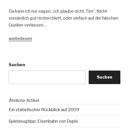
Da kann ich nur sagen „Ich glaube nicht, Tim“. Nicht
sonderlich gut recherchiert, oder einfach auf die falschen
Quellen verlassen…
„Meinungs-
weiterlesen
Blog
deutscher
Spitzenverdiener?
Suchen
Ich
denke
Suchen
nicht,
Tim“
Ähnliche Artikel
Ein statistischer Rückblick auf 2009
Spielzeugtipp: Eisenbahn von Duplo