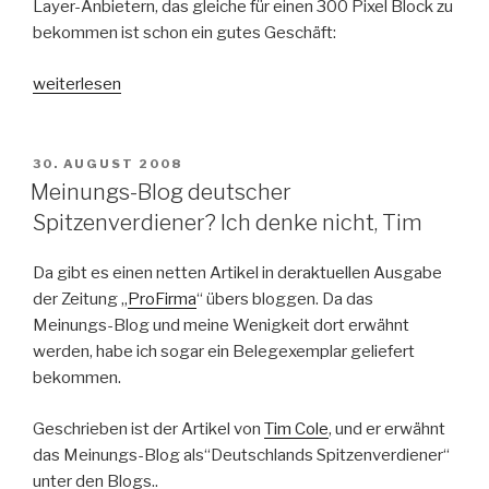
Layer-Anbietern, das gleiche für einen 300 Pixel Block zu
bekommen ist schon ein gutes Geschäft:
„Blog
weiterlesen
Vermarktung
mit
Mokono
VERÖFFENTLICHT
30. AUGUST 2008
AM
auf
Meinungs-Blog deutscher
TKP
Spitzenverdiener? Ich denke nicht, Tim
Basis“
Da gibt es einen netten Artikel in deraktuellen Ausgabe
der Zeitung „
ProFirma
“ übers bloggen. Da das
Meinungs-Blog und meine Wenigkeit dort erwähnt
werden, habe ich sogar ein Belegexemplar geliefert
bekommen.
Geschrieben ist der Artikel von
Tim Cole
, und er erwähnt
das Meinungs-Blog als“Deutschlands Spitzenverdiener“
unter den Blogs..