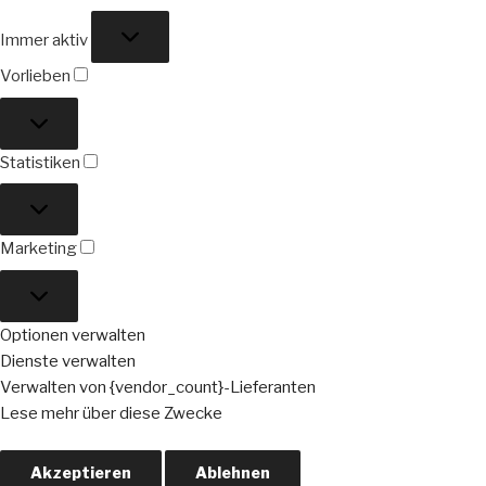
Funktional
Immer aktiv
Vorlieben
Vorlieben
Statistiken
Statistiken
Marketing
Marketing
Optionen verwalten
Dienste verwalten
Verwalten von {vendor_count}-Lieferanten
Lese mehr über diese Zwecke
Akzeptieren
Ablehnen