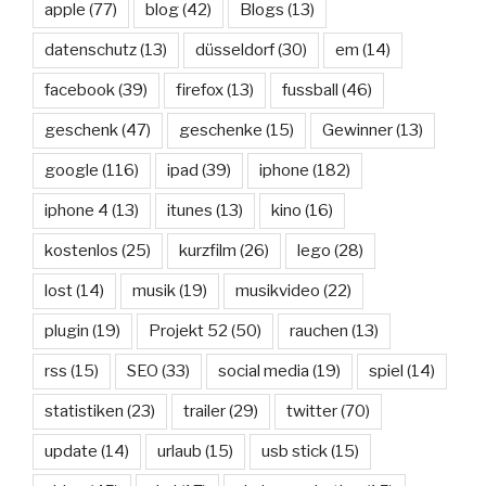
apple
(77)
blog
(42)
Blogs
(13)
datenschutz
(13)
düsseldorf
(30)
em
(14)
facebook
(39)
firefox
(13)
fussball
(46)
geschenk
(47)
geschenke
(15)
Gewinner
(13)
google
(116)
ipad
(39)
iphone
(182)
iphone 4
(13)
itunes
(13)
kino
(16)
kostenlos
(25)
kurzfilm
(26)
lego
(28)
lost
(14)
musik
(19)
musikvideo
(22)
plugin
(19)
Projekt 52
(50)
rauchen
(13)
rss
(15)
SEO
(33)
social media
(19)
spiel
(14)
statistiken
(23)
trailer
(29)
twitter
(70)
update
(14)
urlaub
(15)
usb stick
(15)