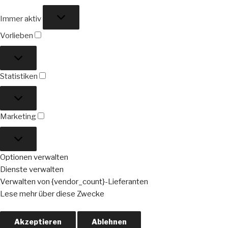
Funktional
Immer aktiv
Vorlieben
Vorlieben
Statistiken
Statistiken
Marketing
Marketing
Optionen verwalten
Dienste verwalten
Verwalten von {vendor_count}-Lieferanten
Lese mehr über diese Zwecke
Akzeptieren
Ablehnen