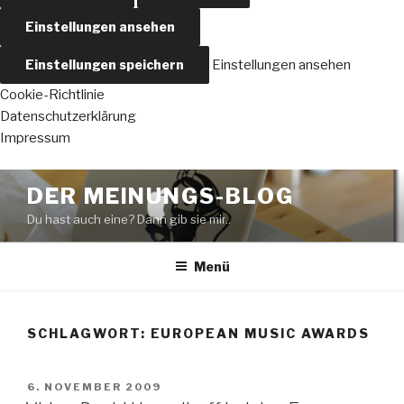
Einstellungen ansehen
Einstellungen speichern
Einstellungen ansehen
Cookie-Richtlinie
Datenschutzerklärung
Impressum
Zum
DER MEINUNGS-BLOG
Inhalt
Du hast auch eine? Dann gib sie mir..
springen
Menü
SCHLAGWORT:
EUROPEAN MUSIC AWARDS
VERÖFFENTLICHT
6. NOVEMBER 2009
AM