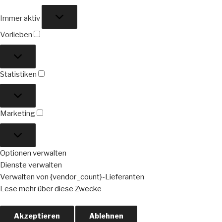
Funktional
Immer aktiv
Vorlieben
Vorlieben
Statistiken
Statistiken
Marketing
Marketing
Optionen verwalten
Dienste verwalten
Verwalten von {vendor_count}-Lieferanten
Lese mehr über diese Zwecke
Akzeptieren
Ablehnen