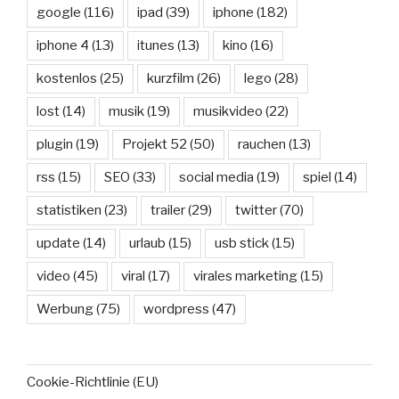
google
(116)
ipad
(39)
iphone
(182)
iphone 4
(13)
itunes
(13)
kino
(16)
kostenlos
(25)
kurzfilm
(26)
lego
(28)
lost
(14)
musik
(19)
musikvideo
(22)
plugin
(19)
Projekt 52
(50)
rauchen
(13)
rss
(15)
SEO
(33)
social media
(19)
spiel
(14)
statistiken
(23)
trailer
(29)
twitter
(70)
update
(14)
urlaub
(15)
usb stick
(15)
video
(45)
viral
(17)
virales marketing
(15)
Werbung
(75)
wordpress
(47)
Cookie-Richtlinie (EU)