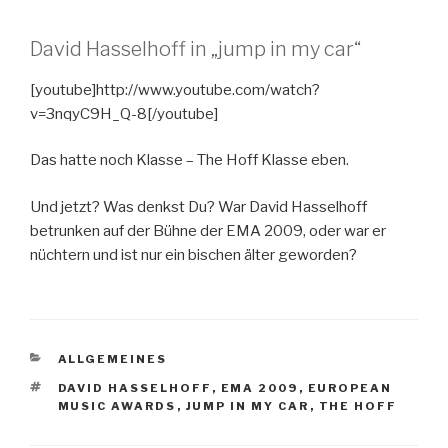
David Hasselhoff in „jump in my car“
[youtube]http://www.youtube.com/watch?
v=3nqyC9H_Q-8[/youtube]
Das hatte noch Klasse – The Hoff Klasse eben.
Und jetzt? Was denkst Du? War David Hasselhoff
betrunken auf der Bühne der EMA 2009, oder war er
nüchtern und ist nur ein bischen älter geworden?
KATEGORIEN
ALLGEMEINES
SCHLAGWÖRTER
DAVID HASSELHOFF
,
EMA 2009
,
EUROPEAN
MUSIC AWARDS
,
JUMP IN MY CAR
,
THE HOFF