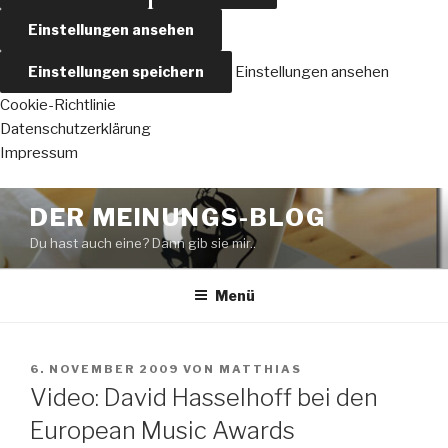
Einstellungen ansehen
Einstellungen speichern
Einstellungen ansehen
Cookie-Richtlinie
Datenschutzerklärung
Impressum
Zum
DER MEINUNGS-BLOG
Inhalt
Du hast auch eine? Dann gib sie mir..
springen
Menü
VERÖFFENTLICHT
6. NOVEMBER 2009
VON
MATTHIAS
AM
Video: David Hasselhoff bei den
European Music Awards