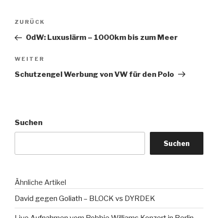
Beitragsnavigation
Vorheriger
ZURÜCK
Beitrag
OdW: Luxuslärm – 1000km bis zum Meer
Nächster
WEITER
Beitrag
Schutzengel Werbung von VW für den Polo
Suchen
Suchen
Ähnliche Artikel
David gegen Goliath – BLOCK vs DYRDEK
Live Aufnahmen vom Robbie Williams Konzert in Berlin