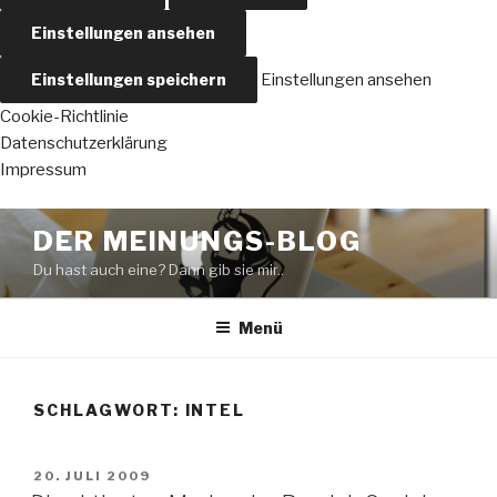
Einstellungen ansehen
Einstellungen speichern
Einstellungen ansehen
Cookie-Richtlinie
Datenschutzerklärung
Impressum
Zum
DER MEINUNGS-BLOG
Inhalt
Du hast auch eine? Dann gib sie mir..
springen
Menü
SCHLAGWORT:
INTEL
VERÖFFENTLICHT
20. JULI 2009
AM