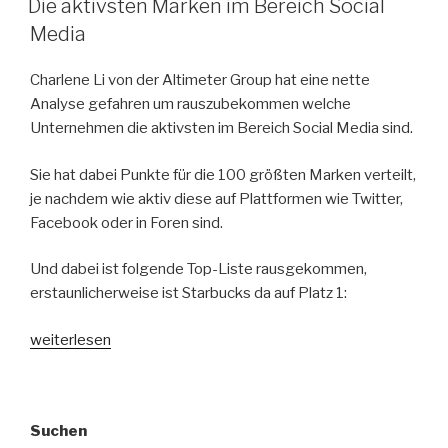
Die aktivsten Marken im Bereich Social
Media
Charlene Li von der Altimeter Group hat eine nette
Analyse gefahren um rauszubekommen welche
Unternehmen die aktivsten im Bereich Social Media sind.
Sie hat dabei Punkte für die 100 größten Marken verteilt,
je nachdem wie aktiv diese auf Plattformen wie Twitter,
Facebook oder in Foren sind.
Und dabei ist folgende Top-Liste rausgekommen,
erstaunlicherweise ist Starbucks da auf Platz 1:
„Die
weiterlesen
aktivsten
Marken
im
Suchen
Bereich