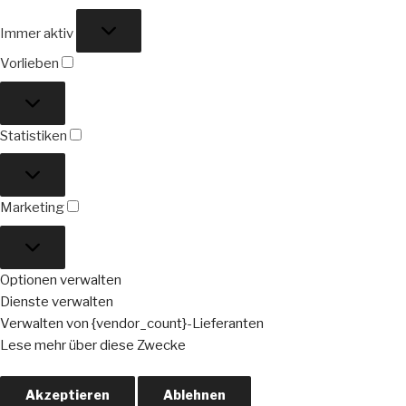
Funktional
Immer aktiv
Vorlieben
Vorlieben
Statistiken
Statistiken
Marketing
Marketing
Optionen verwalten
Dienste verwalten
Verwalten von {vendor_count}-Lieferanten
Lese mehr über diese Zwecke
Akzeptieren
Ablehnen