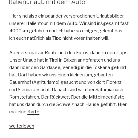
Italienurlaub mit dem Auto
Hier sind also ein paar der versprochenen Urlaubsbilder
unserer Italientour mit dem Auto. Wir sind insgesamt fast
4000km gefahren und ich habe so einiges gelernt das
ich euch natürlich als Tipp nicht vorenthalten will.
Aber erstmal zur Route und den Fotos, dann zu den Tipps.
Unser Urlaub hat in Tirol in Brixen angefangen und uns
dann über den Gardasee, Venedig in die Toskana geführt
hat. Dort haben wir uns einen kleinen umgebauten
Bauernhof (Agriturismo) gesucht und von dort Florenz
und Sienna besucht. Danach sind wir über Saturnia nach
Rom gefahren. Der Rückweg über die Mittelmeerküste
hat uns dann durch die Schweiz nach Hause geführt. Hier
mal eine
Karte
:
„Italienurlaub
weiterlesen
mit