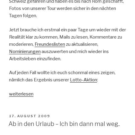
Schweiz gefahren und haben es bis nach Rom geschafft,
Fotos von unserer Tour werden sicher in den nächten
Tagen folgen.
Jetzt brauche ich erstmal ein paar Tage um wieder mit der
Realität klar zu kommen, Mails zu lesen, Kommentare zu
moderieren,
Freundeslisten
zu aktualisieren,
Nominierungen
auszuwerten und mich wieder ins
Arbeitsleben einzufinden.
Auf jeden Fall wollte ich euch schonmal eines zeigen,
nämlich das Ergebnis unserer
Lotto-Aktion
:
„Doch
weiterlesen
kein
Multimillionär“
VERÖFFENTLICHT
17. AUGUST 2009
AM
Ab in den Urlaub – Ich bin dann mal weg..