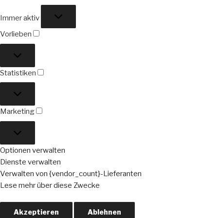
Funktional
Immer aktiv
Vorlieben
Vorlieben
Statistiken
Statistiken
Marketing
Marketing
Optionen verwalten
Dienste verwalten
Verwalten von {vendor_count}-Lieferanten
Lese mehr über diese Zwecke
Akzeptieren
Ablehnen