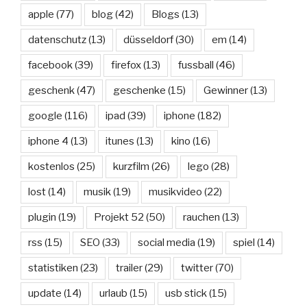
apple
(77)
blog
(42)
Blogs
(13)
datenschutz
(13)
düsseldorf
(30)
em
(14)
facebook
(39)
firefox
(13)
fussball
(46)
geschenk
(47)
geschenke
(15)
Gewinner
(13)
google
(116)
ipad
(39)
iphone
(182)
iphone 4
(13)
itunes
(13)
kino
(16)
kostenlos
(25)
kurzfilm
(26)
lego
(28)
lost
(14)
musik
(19)
musikvideo
(22)
plugin
(19)
Projekt 52
(50)
rauchen
(13)
rss
(15)
SEO
(33)
social media
(19)
spiel
(14)
statistiken
(23)
trailer
(29)
twitter
(70)
update
(14)
urlaub
(15)
usb stick
(15)