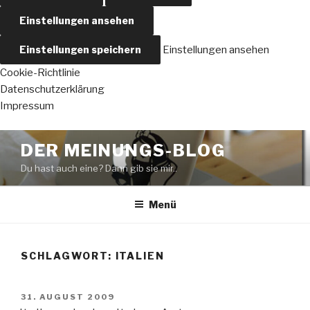
Einstellungen ansehen
Einstellungen speichern
Einstellungen ansehen
Cookie-Richtlinie
Datenschutzerklärung
Impressum
Zum
DER MEINUNGS-BLOG
Inhalt
Du hast auch eine? Dann gib sie mir..
springen
Menü
SCHLAGWORT:
ITALIEN
VERÖFFENTLICHT
31. AUGUST 2009
AM