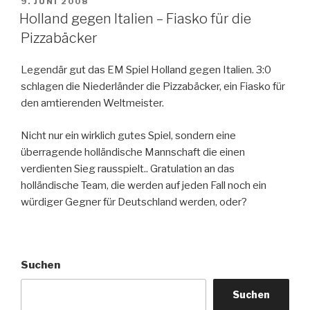
VERÖFFENTLICHT
9. JUNI 2008
AM
Holland gegen Italien – Fiasko für die
Pizzabäcker
Legendär gut das EM Spiel Holland gegen Italien. 3:0
schlagen die Niederländer die Pizzabäcker, ein Fiasko für
den amtierenden Weltmeister.
Nicht nur ein wirklich gutes Spiel, sondern eine
überragende holländische Mannschaft die einen
verdienten Sieg rausspielt.. Gratulation an das
holländische Team, die werden auf jeden Fall noch ein
würdiger Gegner für Deutschland werden, oder?
Suchen
Suchen