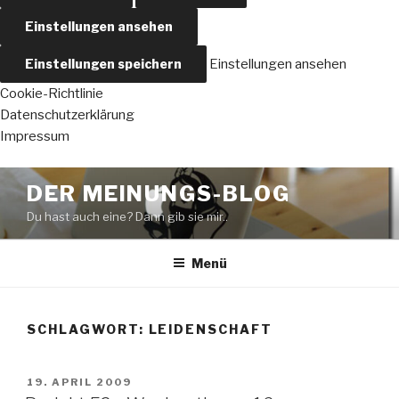
Einstellungen ansehen
Einstellungen speichern
Einstellungen ansehen
Cookie-Richtlinie
Datenschutzerklärung
Impressum
Zum
DER MEINUNGS-BLOG
Inhalt
Du hast auch eine? Dann gib sie mir..
springen
Menü
SCHLAGWORT:
LEIDENSCHAFT
VERÖFFENTLICHT
19. APRIL 2009
AM