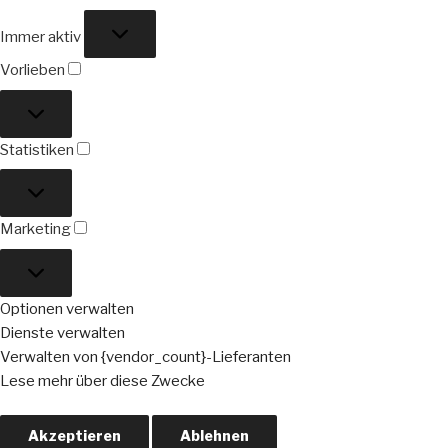
Funktional
Immer aktiv
Vorlieben
Vorlieben
Statistiken
Statistiken
Marketing
Marketing
Optionen verwalten
Dienste verwalten
Verwalten von {vendor_count}-Lieferanten
Lese mehr über diese Zwecke
Akzeptieren
Ablehnen