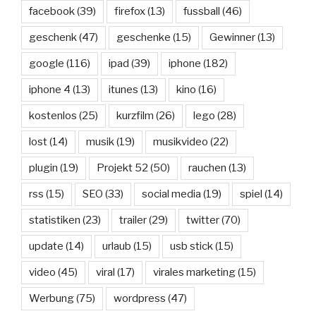
facebook
(39)
firefox
(13)
fussball
(46)
geschenk
(47)
geschenke
(15)
Gewinner
(13)
google
(116)
ipad
(39)
iphone
(182)
iphone 4
(13)
itunes
(13)
kino
(16)
kostenlos
(25)
kurzfilm
(26)
lego
(28)
lost
(14)
musik
(19)
musikvideo
(22)
plugin
(19)
Projekt 52
(50)
rauchen
(13)
rss
(15)
SEO
(33)
social media
(19)
spiel
(14)
statistiken
(23)
trailer
(29)
twitter
(70)
update
(14)
urlaub
(15)
usb stick
(15)
video
(45)
viral
(17)
virales marketing
(15)
Werbung
(75)
wordpress
(47)