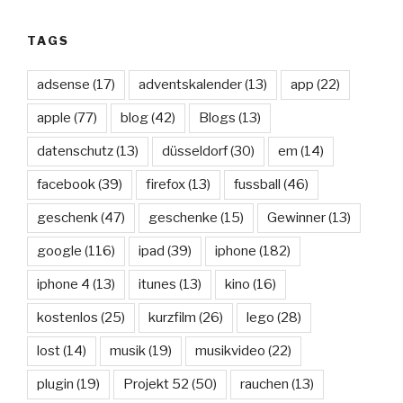
TAGS
adsense
(17)
adventskalender
(13)
app
(22)
apple
(77)
blog
(42)
Blogs
(13)
datenschutz
(13)
düsseldorf
(30)
em
(14)
facebook
(39)
firefox
(13)
fussball
(46)
geschenk
(47)
geschenke
(15)
Gewinner
(13)
google
(116)
ipad
(39)
iphone
(182)
iphone 4
(13)
itunes
(13)
kino
(16)
kostenlos
(25)
kurzfilm
(26)
lego
(28)
lost
(14)
musik
(19)
musikvideo
(22)
plugin
(19)
Projekt 52
(50)
rauchen
(13)