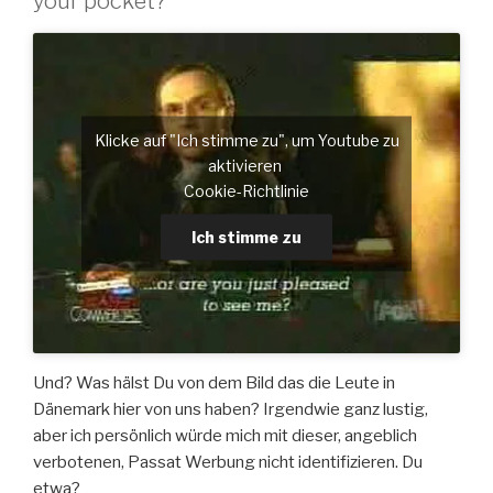
your pocket?
Klicke auf "Ich stimme zu", um Youtube zu
aktivieren
Cookie-Richtlinie
Ich stimme zu
Und? Was hälst Du von dem Bild das die Leute in
Dänemark hier von uns haben? Irgendwie ganz lustig,
aber ich persönlich würde mich mit dieser, angeblich
verbotenen, Passat Werbung nicht identifizieren. Du
etwa?