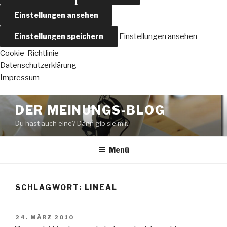
Einstellungen ansehen
Einstellungen speichern
Einstellungen ansehen
Cookie-Richtlinie
Datenschutzerklärung
Impressum
Zum
DER MEINUNGS-BLOG
Inhalt
Du hast auch eine? Dann gib sie mir..
springen
Menü
SCHLAGWORT:
LINEAL
VERÖFFENTLICHT
24. MÄRZ 2010
AM