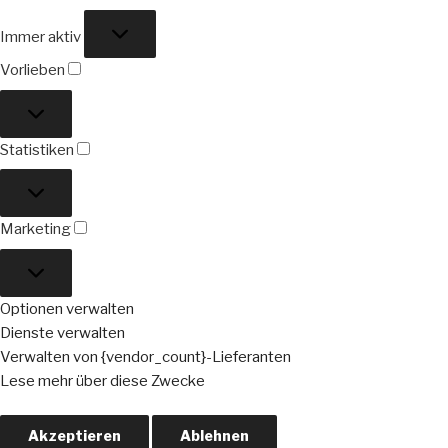
Funktional
Immer aktiv
Vorlieben
Vorlieben
Statistiken
Statistiken
Marketing
Marketing
Optionen verwalten
Dienste verwalten
Verwalten von {vendor_count}-Lieferanten
Lese mehr über diese Zwecke
Akzeptieren
Ablehnen