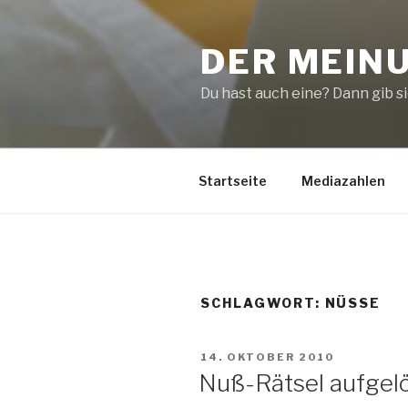
Zum
Inhalt
DER MEIN
springen
Du hast auch eine? Dann gib sie
Startseite
Mediazahlen
SCHLAGWORT:
NÜSSE
VERÖFFENTLICHT
14. OKTOBER 2010
AM
Nuß-Rätsel aufgelö