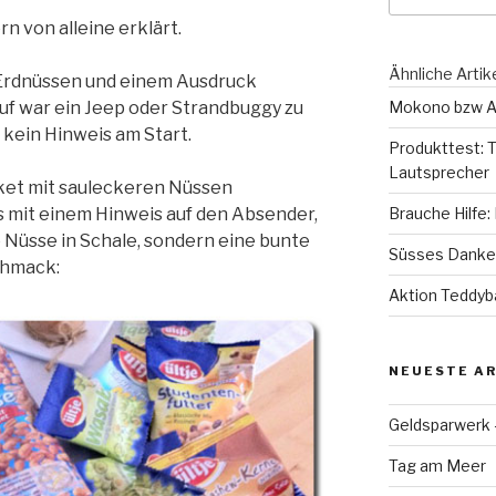
rn von alleine erklärt.
Ähnliche Artik
t Erdnüssen und einem Ausdruck
f war ein Jeep oder Strandbuggy zu
Mokono bzw A
 kein Hinweis am Start.
Produkttest: T
Lautsprecher
aket mit sauleckeren Nüssen
 mit einem Hinweis auf den Absender,
Brauche Hilfe:
 Nüsse in Schale, sondern eine bunte
Süsses Danke 
chmack:
Aktion Teddyb
NEUESTE AR
Geldsparwerk
Tag am Meer