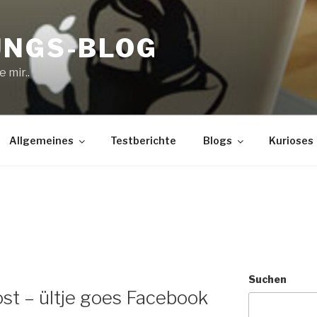
UNGS-BLOG
 mir..
Allgemeines
Testberichte
Blogs
Kurioses
Suchen
st – ültje goes Facebook