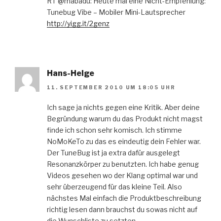
RT @mabadu: Heute mal eine Nicht-Empfehlung:
Tunebug Vibe – Mobiler Mini-Lautsprecher
http://yigg.it/2genz
Hans-Helge
11. SEPTEMBER 2010 UM 18:05 UHR
Ich sage ja nichts gegen eine Kritik. Aber deine
Begründung warum du das Produkt nicht magst
finde ich schon sehr komisch. Ich stimme
NoMoKeTo zu das es eindeutig dein Fehler war.
Der TuneBug ist ja extra dafür ausgelegt
Resonanzkörper zu benutzten. Ich habe genug
Videos gesehen wo der Klang optimal war und
sehr überzeugend für das kleine Teil. Also
nächstes Mal einfach die Produktbeschreibung
richtig lesen dann brauchst du sowas nicht auf
die Wunschliste zu setzten.