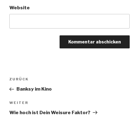
Website
Beitragsnavigation
Vorheriger
ZURÜCK
Beitrag
Banksy im Kino
Nächster
WEITER
Beitrag
Wie hoch ist Dein Weisure Faktor?