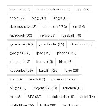
adsense
(17)
adventskalender
(13)
app
(22)
apple
(77)
blog
(42)
Blogs
(13)
datenschutz
(13)
düsseldorf
(30)
em
(14)
facebook
(39)
firefox
(13)
fussball
(46)
geschenk
(47)
geschenke
(15)
Gewinner
(13)
google
(116)
ipad
(39)
iphone
(182)
iphone 4
(13)
itunes
(13)
kino
(16)
kostenlos
(25)
kurzfilm
(26)
lego
(28)
lost
(14)
musik
(19)
musikvideo
(22)
plugin
(19)
Projekt 52
(50)
rauchen
(13)
rss
(15)
SEO
(33)
social media
(19)
spiel
(14)
statistiken
(23)
trailer
(29)
twitter
(70)