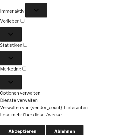
Funktional
Immer aktiv
Vorlieben
Vorlieben
Statistiken
Statistiken
Marketing
Marketing
Optionen verwalten
Dienste verwalten
Verwalten von {vendor_count}-Lieferanten
Lese mehr über diese Zwecke
Akzeptieren
Ablehnen