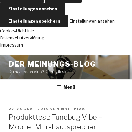
Einstellungen ansehen
Einstellungen speichern
Einstellungen ansehen
Cookie-Richtlinie
Datenschutzerklärung
Impressum
Zum
DER MEINUNGS-BLOG
Inhalt
Du hast auch eine? Dann gib sie mir..
springen
Menü
VERÖFFENTLICHT
27. AUGUST 2010
VON
MATTHIAS
AM
Produkttest: Tunebug Vibe –
Mobiler Mini-Lautsprecher