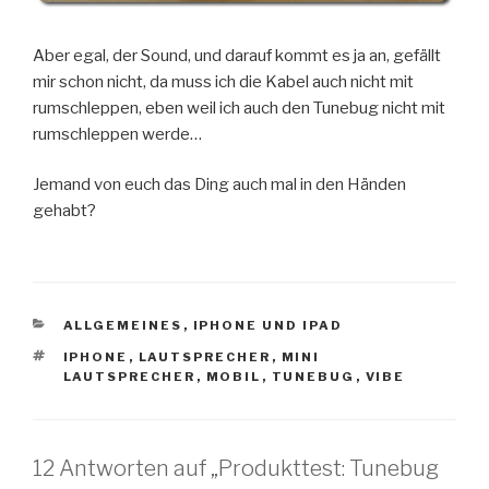
Aber egal, der Sound, und darauf kommt es ja an, gefällt
mir schon nicht, da muss ich die Kabel auch nicht mit
rumschleppen, eben weil ich auch den Tunebug nicht mit
rumschleppen werde…
Jemand von euch das Ding auch mal in den Händen
gehabt?
KATEGORIEN
ALLGEMEINES
,
IPHONE UND IPAD
SCHLAGWÖRTER
IPHONE
,
LAUTSPRECHER
,
MINI
LAUTSPRECHER
,
MOBIL
,
TUNEBUG
,
VIBE
12 Antworten auf „Produkttest: Tunebug