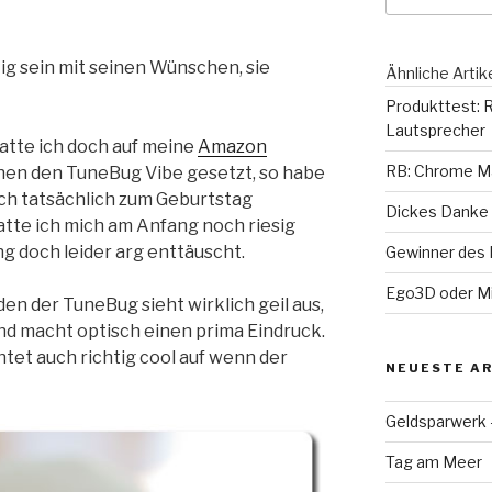
ig sein mit seinen Wünschen, sie
Ähnliche Artik
Produkttest: R
Lautsprecher
Hatte ich doch auf meine
Amazon
RB: Chrome Ma
en den TuneBug Vibe gesetzt, so habe
ch tatsächlich zum Geburtstag
Dickes Danke 
te ich mich am Anfang noch riesig
ng doch leider arg enttäuscht.
Gewinner des 
Ego3D oder Mi
en der TuneBug sieht wirklich geil aus,
nd macht optisch einen prima Eindruck.
htet auch richtig cool auf wenn der
NEUESTE AR
Geldsparwerk
Tag am Meer