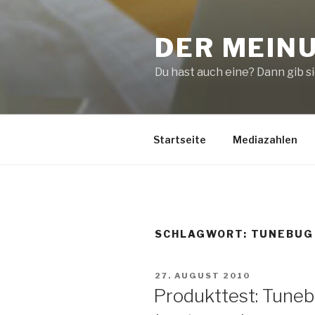
Zum
Inhalt
DER MEIN
springen
Du hast auch eine? Dann gib sie
Startseite
Mediazahlen
SCHLAGWORT:
TUNEBUG
VERÖFFENTLICHT
27. AUGUST 2010
AM
Produkttest: Tuneb