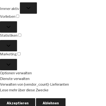
Funktional
Immer aktiv
Vorlieben
Vorlieben
Statistiken
Statistiken
Marketing
Marketing
Optionen verwalten
Dienste verwalten
Verwalten von {vendor_count}-Lieferanten
Lese mehr über diese Zwecke
Akzeptieren
Ablehnen