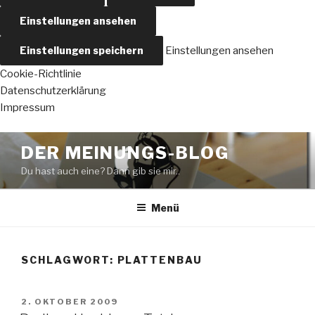
Einstellungen ansehen
Einstellungen speichern
Einstellungen ansehen
Cookie-Richtlinie
Datenschutzerklärung
Impressum
Zum
DER MEINUNGS-BLOG
Inhalt
Du hast auch eine? Dann gib sie mir..
springen
Menü
SCHLAGWORT:
PLATTENBAU
VERÖFFENTLICHT
2. OKTOBER 2009
AM