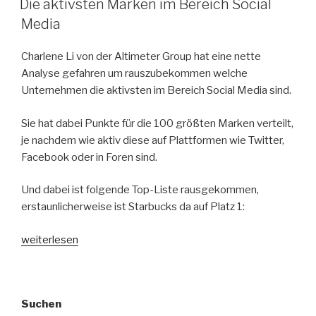
Die aktivsten Marken im Bereich Social
Media
Charlene Li von der Altimeter Group hat eine nette
Analyse gefahren um rauszubekommen welche
Unternehmen die aktivsten im Bereich Social Media sind.
Sie hat dabei Punkte für die 100 größten Marken verteilt,
je nachdem wie aktiv diese auf Plattformen wie Twitter,
Facebook oder in Foren sind.
Und dabei ist folgende Top-Liste rausgekommen,
erstaunlicherweise ist Starbucks da auf Platz 1:
„Die
weiterlesen
aktivsten
Marken
im
Suchen
Bereich