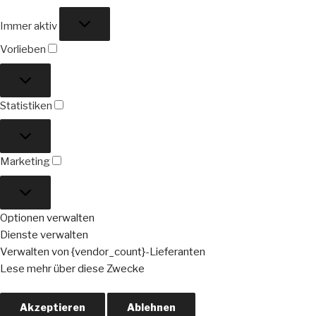
Funktional
Immer aktiv
Vorlieben
Vorlieben
Statistiken
Statistiken
Marketing
Marketing
Optionen verwalten
Dienste verwalten
Verwalten von {vendor_count}-Lieferanten
Lese mehr über diese Zwecke
Akzeptieren
Ablehnen