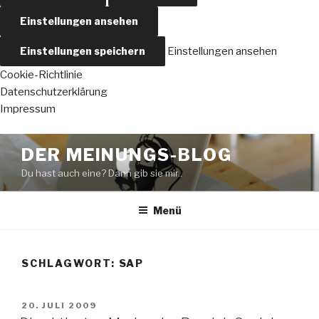
Einstellungen ansehen
Einstellungen speichern
Einstellungen ansehen
Cookie-Richtlinie
Datenschutzerklärung
Impressum
Zum
DER MEINUNGS-BLOG
Inhalt
Du hast auch eine? Dann gib sie mir..
springen
Menü
SCHLAGWORT:
SAP
VERÖFFENTLICHT
20. JULI 2009
AM