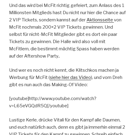
Und das wird bei McFit richtig gefeiert, zum Anlass des 1
Millionsten Mitglieds hast Du nicht nur hier die Chance auf
2 VIP Tickets, sondern kannst auf der
Aktionsseite
von
McFit nochmals 200×2 VIP Tickets gewinnen. Und
selbst für nicht-McFit Mitglieder gibt es dort ein paar
Tickets zu gewinnen. Die Halle wird also voll mit
McFitlern, die bestimmt mächtig Spass haben werden
auf der Aftershow Party..
Und wer es noch nicht kennt, die Klitschkos machen ja
Werbung für McFit (
siehe hier das Video
), und vom Dreh
gibt es nun auch das Making-Of Video:
[youtube]http://www.youtube.com/watch?
v=L65eVGQdR5Q[/youtube]
Lustige Kerle, drücke Vitali für den Kampf alle Daumen,
und euch natürlich auch, denn es gibt ja immerhin einmal 2
VIP Tickets für den Kampf zu gewinnen. Schreib einfach