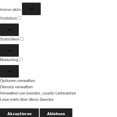
Funktional
Immer aktiv
Vorlieben
Vorlieben
Statistiken
Statistiken
Marketing
Marketing
Optionen verwalten
Dienste verwalten
Verwalten von {vendor_count}-Lieferanten
Lese mehr über diese Zwecke
Akzeptieren
Ablehnen