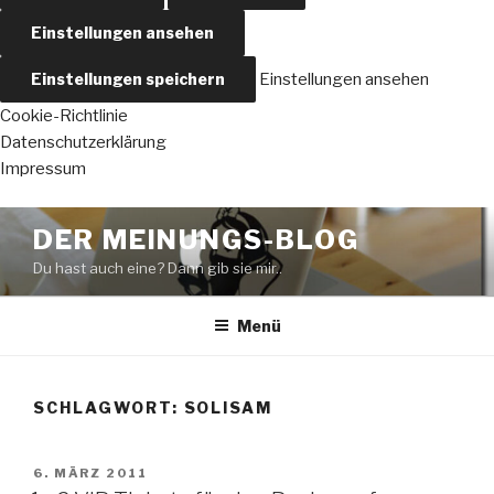
Einstellungen ansehen
Einstellungen speichern
Einstellungen ansehen
Cookie-Richtlinie
Datenschutzerklärung
Impressum
Zum
DER MEINUNGS-BLOG
Inhalt
Du hast auch eine? Dann gib sie mir..
springen
Menü
SCHLAGWORT:
SOLISAM
VERÖFFENTLICHT
6. MÄRZ 2011
AM