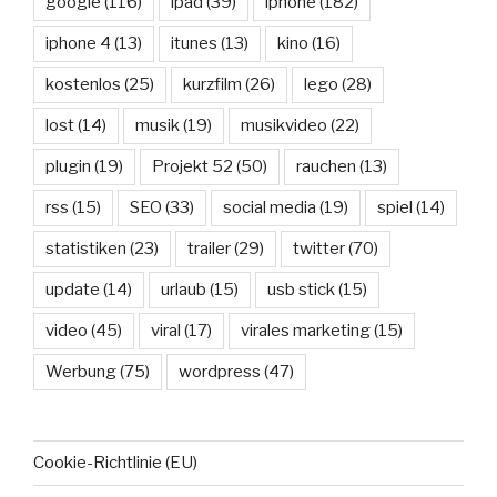
google
(116)
ipad
(39)
iphone
(182)
iphone 4
(13)
itunes
(13)
kino
(16)
kostenlos
(25)
kurzfilm
(26)
lego
(28)
lost
(14)
musik
(19)
musikvideo
(22)
plugin
(19)
Projekt 52
(50)
rauchen
(13)
rss
(15)
SEO
(33)
social media
(19)
spiel
(14)
statistiken
(23)
trailer
(29)
twitter
(70)
update
(14)
urlaub
(15)
usb stick
(15)
video
(45)
viral
(17)
virales marketing
(15)
Werbung
(75)
wordpress
(47)
Cookie-Richtlinie (EU)