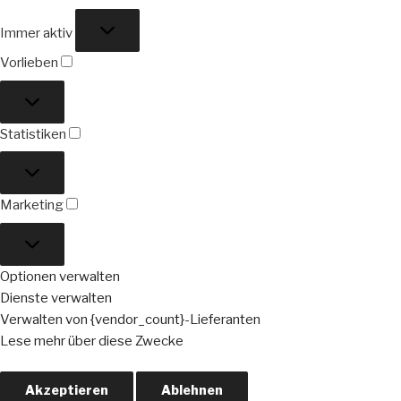
Funktional
Immer aktiv
Vorlieben
Vorlieben
Statistiken
Statistiken
Marketing
Marketing
Optionen verwalten
Dienste verwalten
Verwalten von {vendor_count}-Lieferanten
Lese mehr über diese Zwecke
Akzeptieren
Ablehnen