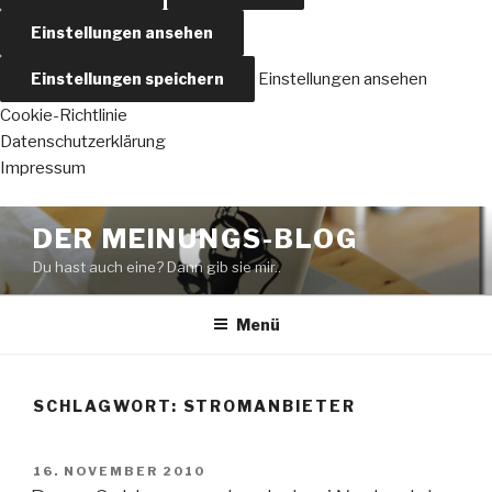
Einstellungen ansehen
Einstellungen speichern
Einstellungen ansehen
Cookie-Richtlinie
Datenschutzerklärung
Impressum
Zum
DER MEINUNGS-BLOG
Inhalt
Du hast auch eine? Dann gib sie mir..
springen
Menü
SCHLAGWORT:
STROMANBIETER
VERÖFFENTLICHT
16. NOVEMBER 2010
AM