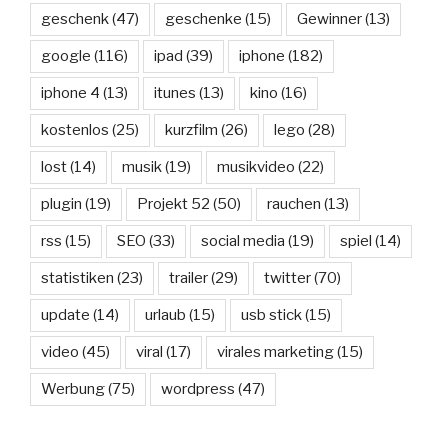
geschenk
(47)
geschenke
(15)
Gewinner
(13)
google
(116)
ipad
(39)
iphone
(182)
iphone 4
(13)
itunes
(13)
kino
(16)
kostenlos
(25)
kurzfilm
(26)
lego
(28)
lost
(14)
musik
(19)
musikvideo
(22)
plugin
(19)
Projekt 52
(50)
rauchen
(13)
rss
(15)
SEO
(33)
social media
(19)
spiel
(14)
statistiken
(23)
trailer
(29)
twitter
(70)
update
(14)
urlaub
(15)
usb stick
(15)
video
(45)
viral
(17)
virales marketing
(15)
Werbung
(75)
wordpress
(47)