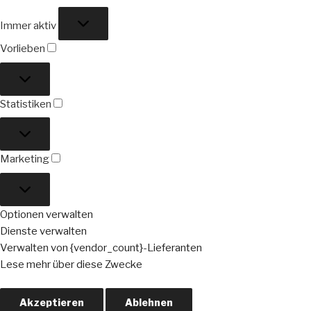
Funktional
Immer aktiv
Vorlieben
Vorlieben
Statistiken
Statistiken
Marketing
Marketing
Optionen verwalten
Dienste verwalten
Verwalten von {vendor_count}-Lieferanten
Lese mehr über diese Zwecke
Akzeptieren
Ablehnen