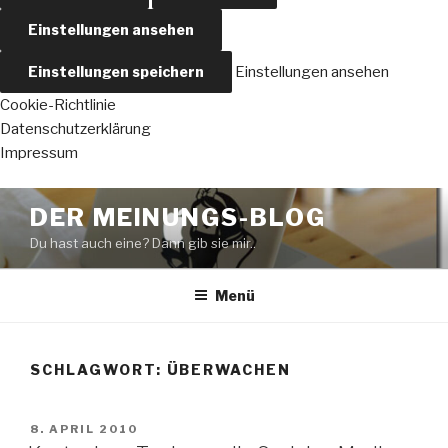
Einstellungen ansehen
Einstellungen speichern
Einstellungen ansehen
Cookie-Richtlinie
Datenschutzerklärung
Impressum
Zum
DER MEINUNGS-BLOG
Inhalt
Du hast auch eine? Dann gib sie mir..
springen
Menü
SCHLAGWORT:
ÜBERWACHEN
VERÖFFENTLICHT
8. APRIL 2010
AM