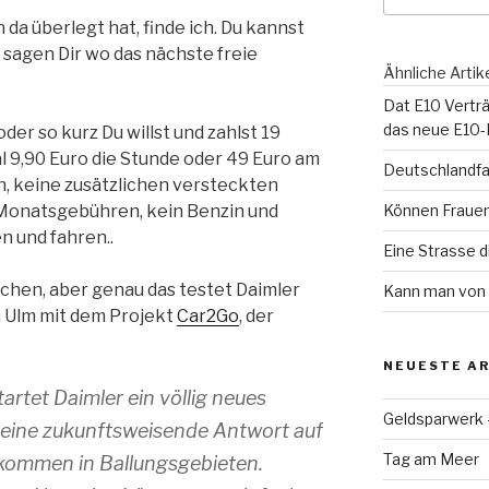
 da überlegt hat, finde ich. Du kannst
 sagen Dir wo das nächste freie
Ähnliche Artik
Dat E10 Verträ
das neue E10-
oder so kurz Du willst und zahlst 19
l 9,90 Euro die Stunde oder 49 Euro am
Deutschlandfa
n, keine zusätzlichen versteckten
 Monatsgebühren, kein Benzin und
Können Frauen
n und fahren..
Eine Strasse 
schen, aber genau das testet Daimler
Kann man von 
n Ulm mit dem Projekt
Car2Go
, der
NEUESTE AR
artet Daimler ein völlig neues
Geldsparwerk
 eine zukunftsweisende Antwort auf
Tag am Meer
kommen in Ballungsgebieten.