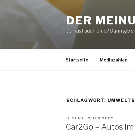
Zum
Inhalt
DER MEIN
springen
Du hast auch eine? Dann gib sie
Startseite
Mediazahlen
SCHLAGWORT:
UMWELTS
VERÖFFENTLICHT
9. SEPTEMBER 2009
AM
Car2Go – Autos im