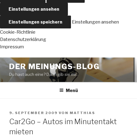
Einstellungen ansehen
Einstellungen speichern
Einstellungen ansehen
Cookie-Richtlinie
Datenschutzerklärung
Impressum
Zum
DER MEINUNGS-BLOG
Inhalt
Du hast auch eine? Dann gib sie mir..
springen
Menü
VERÖFFENTLICHT
9. SEPTEMBER 2009
VON
MATTHIAS
AM
Car2Go – Autos im Minutentakt
mieten