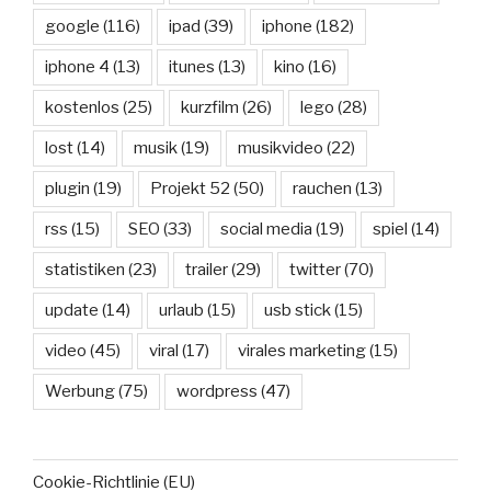
google
(116)
ipad
(39)
iphone
(182)
iphone 4
(13)
itunes
(13)
kino
(16)
kostenlos
(25)
kurzfilm
(26)
lego
(28)
lost
(14)
musik
(19)
musikvideo
(22)
plugin
(19)
Projekt 52
(50)
rauchen
(13)
rss
(15)
SEO
(33)
social media
(19)
spiel
(14)
statistiken
(23)
trailer
(29)
twitter
(70)
update
(14)
urlaub
(15)
usb stick
(15)
video
(45)
viral
(17)
virales marketing
(15)
Werbung
(75)
wordpress
(47)
Cookie-Richtlinie (EU)