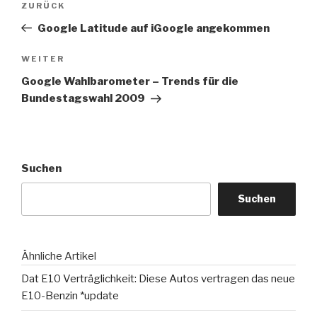
Vorheriger
ZURÜCK
Beitrag
Google Latitude auf iGoogle angekommen
Nächster
WEITER
Beitrag
Google Wahlbarometer – Trends für die
Bundestagswahl 2009
Suchen
Suchen
Ähnliche Artikel
Dat E10 Verträglichkeit: Diese Autos vertragen das neue
E10-Benzin *update