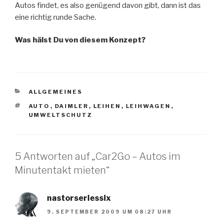
Autos findet, es also genügend davon gibt, dann ist das
eine richtig runde Sache.
Was hälst Du von diesem Konzept?
KATEGORIEN
ALLGEMEINES
SCHLAGWÖRTER
AUTO
,
DAIMLER
,
LEIHEN
,
LEIHWAGEN
,
UMWELTSCHUTZ
5 Antworten auf „Car2Go – Autos im
Minutentakt mieten“
nastorseriessix
9. SEPTEMBER 2009 UM 08:27 UHR