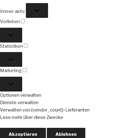
Funktional
Immer aktiv
Vorlieben
Vorlieben
Statistiken
Statistiken
Marketing
Marketing
Optionen verwalten
Dienste verwalten
Verwalten von {vendor_count}-Lieferanten
Lese mehr über diese Zwecke
Akzeptieren
Ablehnen