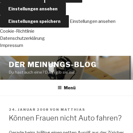
Einstellungen ansehen
Einstellungen speichern
Einstellungen ansehen
Cookie-Richtlinie
Datenschutzerklärung
Impressum
Zum
DER MEINUNGS-BLOG
Inhalt
Du hast auch eine? Dann gib sie mir..
springen
Menü
VERÖFFENTLICHT
24. JANUAR 2008
VON
MATTHIAS
AM
Können Frauen nicht Auto fahren?
Gerade beim
JoBlog
einen netten Ausriß aus der Züricher