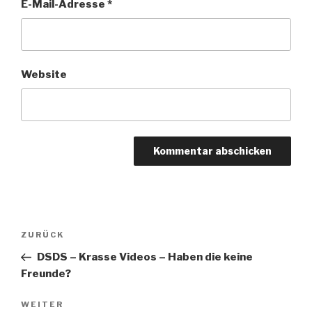
E-Mail-Adresse
*
Website
Beitragsnavigation
Vorheriger
ZURÜCK
Beitrag
DSDS – Krasse Videos – Haben die keine
Freunde?
Nächster
WEITER