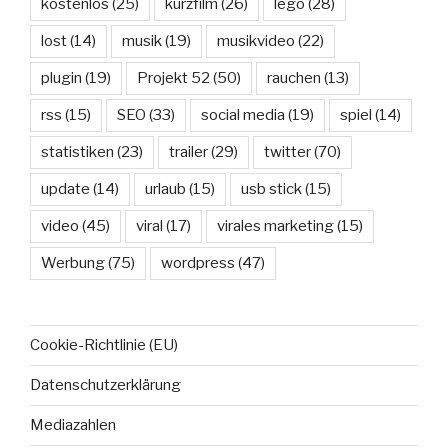
kostenlos
(25)
kurzfilm
(26)
lego
(28)
lost
(14)
musik
(19)
musikvideo
(22)
plugin
(19)
Projekt 52
(50)
rauchen
(13)
rss
(15)
SEO
(33)
social media
(19)
spiel
(14)
statistiken
(23)
trailer
(29)
twitter
(70)
update
(14)
urlaub
(15)
usb stick
(15)
video
(45)
viral
(17)
virales marketing
(15)
Werbung
(75)
wordpress
(47)
Cookie-Richtlinie (EU)
Datenschutzerklärung
Mediazahlen