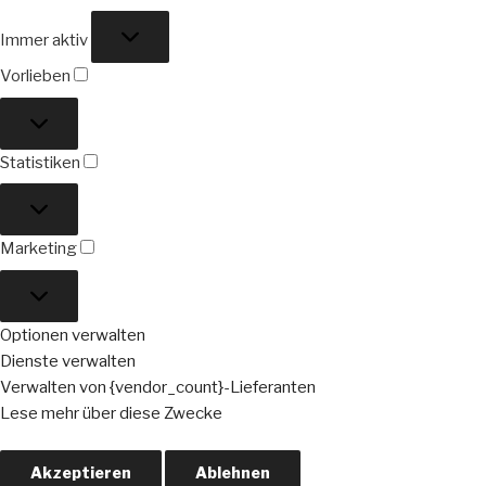
Funktional
Immer aktiv
Vorlieben
Vorlieben
Statistiken
Statistiken
Marketing
Marketing
Optionen verwalten
Dienste verwalten
Verwalten von {vendor_count}-Lieferanten
Lese mehr über diese Zwecke
Akzeptieren
Ablehnen