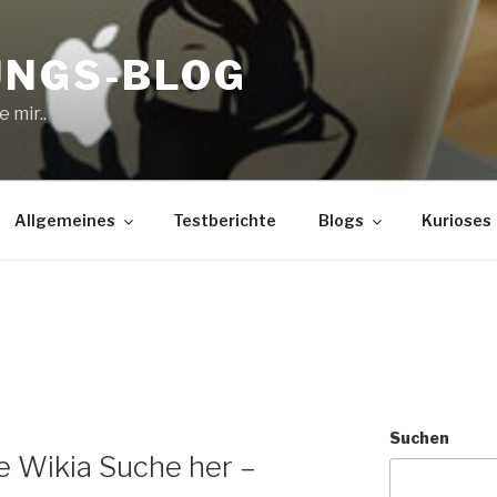
UNGS-BLOG
 mir..
Allgemeines
Testberichte
Blogs
Kurioses
Suchen
ie Wikia Suche her –