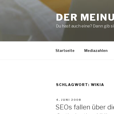
Zum
Inhalt
DER MEIN
springen
Du hast auch eine? Dann gib sie
Startseite
Mediazahlen
SCHLAGWORT:
WIKIA
VERÖFFENTLICHT
4. JUNI 2008
AM
SEOs fallen über d