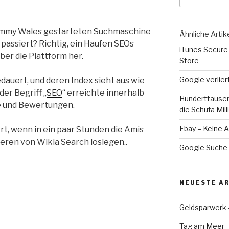
immy Wales gestarteten Suchmaschine
Ähnliche Artik
 passiert? Richtig, ein Haufen SEOs
iTunes Secure
ber die Plattform her.
Store
Google verlie
edauert, und deren Index sieht aus wie
er Begriff „
SEO
“ erreichte innerhalb
Hunderttausen
e und Bewertungen.
die Schufa Mil
Ebay – Keine 
rt, wenn in ein paar Stunden die Amis
eren von Wikia Search loslegen..
Google Suche 
NEUESTE AR
Geldsparwerk
Tag am Meer