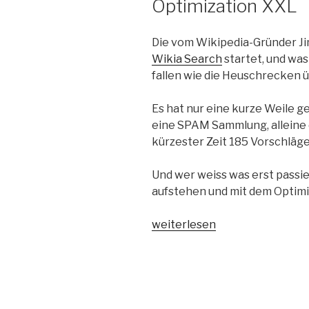
Optimization XXL
Die vom Wikipedia-Gründer J
Wikia Search
startet, und was
fallen wie die Heuschrecken ü
Es hat nur eine kurze Weile g
eine SPAM Sammlung, alleine d
kürzester Zeit 185 Vorschläg
Und wer weiss was erst passie
aufstehen und mit dem Optimi
„SEOs
weiterlesen
fallen
über
die
Wikia
Suche