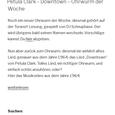
Petula Clark – Downtown – Ohrwurm der
Woche
Noch ein neuer Ohrwurm der Woche, diesmal gehört auf
der Torwort Lesung, gespielt von DJ Schnuphase. Der
wird übrigens bald seinen Namen wechseln, Vorschläge
kannst Du
hier
abgeben.
Nun aber zurück zum Ohrwurm, diesmal ein wirklich altes
Lied, genauer aus dem Jahre 1964, das Lied „Downtown“
von Petula Clark. Tolles Lied, ein richtiger Ohrwurm, und
einfach schön anzuhören, oder?
Hier das Musikvideo aus dem Jahre 1964:
„Petula
weiterlesen
Clark
–
Downtown
Suchen
–