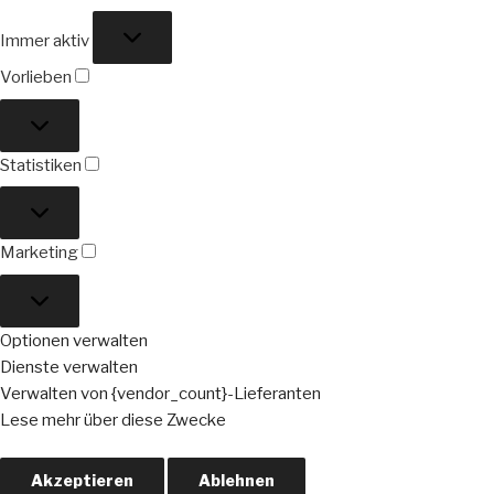
Funktional
Immer aktiv
Vorlieben
Vorlieben
Statistiken
Statistiken
Marketing
Marketing
Optionen verwalten
Dienste verwalten
Verwalten von {vendor_count}-Lieferanten
Lese mehr über diese Zwecke
Akzeptieren
Ablehnen