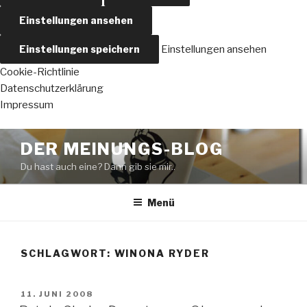
Einstellungen ansehen
Einstellungen speichern
Einstellungen ansehen
Cookie-Richtlinie
Datenschutzerklärung
Impressum
Zum
DER MEINUNGS-BLOG
Inhalt
Du hast auch eine? Dann gib sie mir..
springen
Menü
SCHLAGWORT:
WINONA RYDER
VERÖFFENTLICHT
11. JUNI 2008
AM