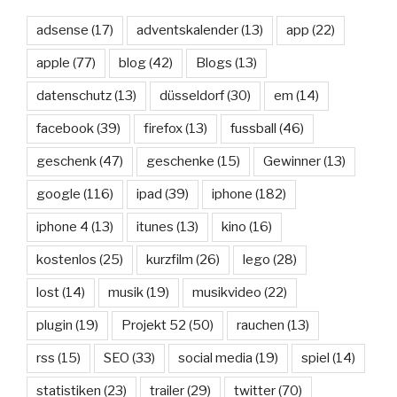
adsense
(17)
adventskalender
(13)
app
(22)
apple
(77)
blog
(42)
Blogs
(13)
datenschutz
(13)
düsseldorf
(30)
em
(14)
facebook
(39)
firefox
(13)
fussball
(46)
geschenk
(47)
geschenke
(15)
Gewinner
(13)
google
(116)
ipad
(39)
iphone
(182)
iphone 4
(13)
itunes
(13)
kino
(16)
kostenlos
(25)
kurzfilm
(26)
lego
(28)
lost
(14)
musik
(19)
musikvideo
(22)
plugin
(19)
Projekt 52
(50)
rauchen
(13)
rss
(15)
SEO
(33)
social media
(19)
spiel
(14)
statistiken
(23)
trailer
(29)
twitter
(70)