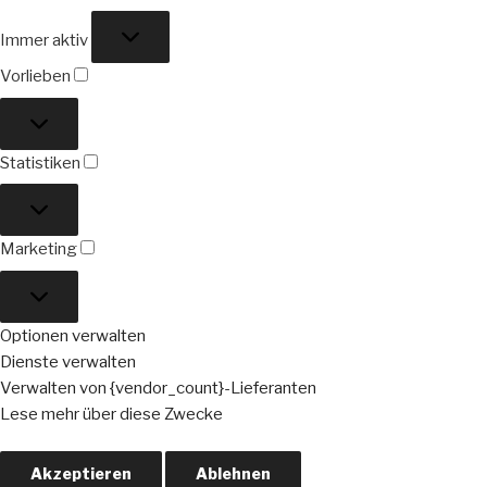
Funktional
Immer aktiv
Vorlieben
Vorlieben
Statistiken
Statistiken
Marketing
Marketing
Optionen verwalten
Dienste verwalten
Verwalten von {vendor_count}-Lieferanten
Lese mehr über diese Zwecke
Akzeptieren
Ablehnen