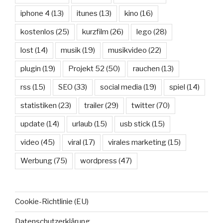
iphone 4
(13)
itunes
(13)
kino
(16)
kostenlos
(25)
kurzfilm
(26)
lego
(28)
lost
(14)
musik
(19)
musikvideo
(22)
plugin
(19)
Projekt 52
(50)
rauchen
(13)
rss
(15)
SEO
(33)
social media
(19)
spiel
(14)
statistiken
(23)
trailer
(29)
twitter
(70)
update
(14)
urlaub
(15)
usb stick
(15)
video
(45)
viral
(17)
virales marketing
(15)
Werbung
(75)
wordpress
(47)
Cookie-Richtlinie (EU)
Datenschutzerklärung