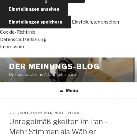
Einstellungen ansehen
Einstellungen speichern
Einstellungen ansehen
Cookie-Richtlinie
Datenschutzerklärung
Impressum
Zum
DER MEINUNGS-BLOG
Inhalt
Du hast auch eine? Dann gib sie mir..
springen
Menü
VERÖFFENTLICHT
22. JUNI 2009
VON
MATTHIAS
AM
Unregelmäßigkeiten im Iran –
Mehr Stimmen als Wähler