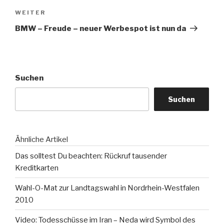
Nächster
WEITER
Beitrag
BMW – Freude – neuer Werbespot ist nun da
Suchen
Suchen
Ähnliche Artikel
Das solltest Du beachten: Rückruf tausender
Kreditkarten
Wahl-O-Mat zur Landtagswahl in Nordrhein-Westfalen
2010
Video: Todesschüsse im Iran – Neda wird Symbol des