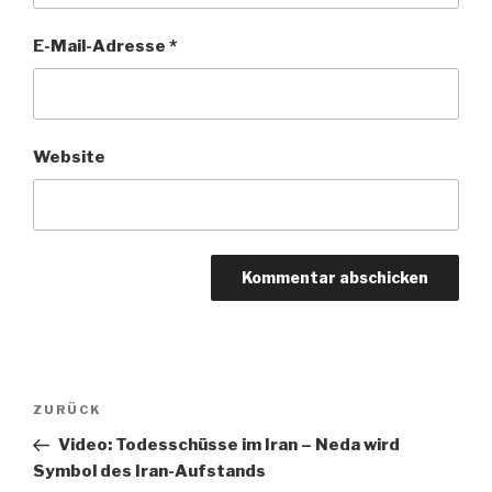
E-Mail-Adresse
*
Website
Beitragsnavigation
Vorheriger
ZURÜCK
Beitrag
Video: Todesschüsse im Iran – Neda wird
Symbol des Iran-Aufstands