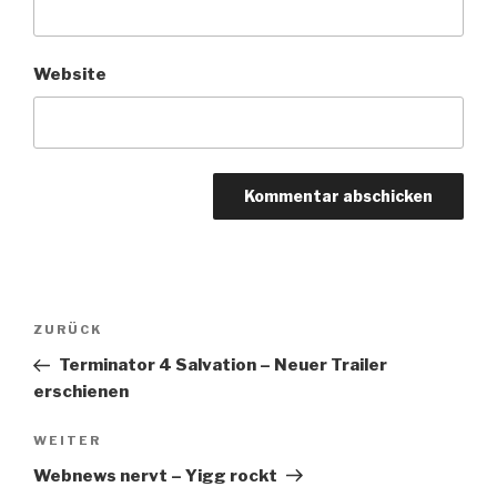
Website
Beitragsnavigation
Vorheriger
ZURÜCK
Beitrag
Terminator 4 Salvation – Neuer Trailer
erschienen
Nächster
WEITER
Beitrag
Webnews nervt – Yigg rockt