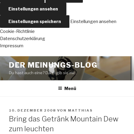
Einstellungen ansehen
Einstellungen speichern
Einstellungen ansehen
Cookie-Richtlinie
Datenschutzerklärung
Impressum
Zum
DER MEINUNGS-BLOG
Inhalt
Du hast auch eine? Dann gib sie mir..
springen
Menü
VERÖFFENTLICHT
10. DEZEMBER 2008
VON
MATTHIAS
AM
Bring das Getränk Mountain Dew
zum leuchten