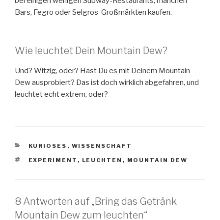
bei einigen wenigen Subway-Restaurants, manchen
Bars, Fegro oder Selgros-Großmärkten kaufen.
Wie leuchtet Dein Mountain Dew?
Und? Witzig, oder? Hast Du es mit Deinem Mountain
Dew ausprobiert? Das ist doch wirklich abgefahren, und
leuchtet echt extrem, oder?
KATEGORIEN
KURIOSES
,
WISSENSCHAFT
SCHLAGWÖRTER
EXPERIMENT
,
LEUCHTEN
,
MOUNTAIN DEW
8 Antworten auf „Bring das Getränk
Mountain Dew zum leuchten“