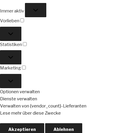
Funktional
Immer aktiv
Vorlieben
Vorlieben
Statistiken
Statistiken
Marketing
Marketing
Optionen verwalten
Dienste verwalten
Verwalten von {vendor_count}-Lieferanten
Lese mehr über diese Zwecke
Akzeptieren
Ablehnen