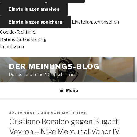
Einstellungen ansehen
Einstellungen speichern
Einstellungen ansehen
Cookie-Richtlinie
Datenschutzerklärung
Impressum
Zum
DER MEINUNGS-BLOG
Inhalt
Du hast auch eine? Dann gib sie mir..
springen
Menü
VERÖFFENTLICHT
12. JANUAR 2008
VON
MATTHIAS
AM
Cristiano Ronaldo gegen Bugatti
Veyron – Nike Mercurial Vapor IV