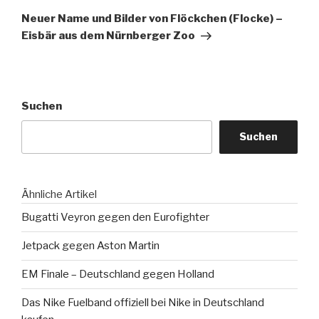
Beitrag
Neuer Name und Bilder von Flöckchen (Flocke) –
Eisbär aus dem Nürnberger Zoo
Suchen
Suchen
Ähnliche Artikel
Bugatti Veyron gegen den Eurofighter
Jetpack gegen Aston Martin
EM Finale – Deutschland gegen Holland
Das Nike Fuelband offiziell bei Nike in Deutschland