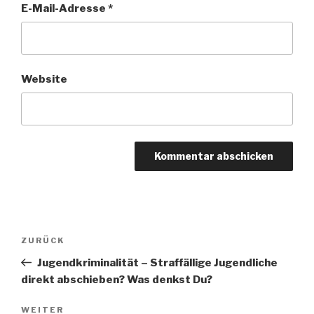
E-Mail-Adresse
*
Website
Beitragsnavigation
Vorheriger
ZURÜCK
Beitrag
Jugendkriminalität – Straffällige Jugendliche
direkt abschieben? Was denkst Du?
Nächster
WEITER