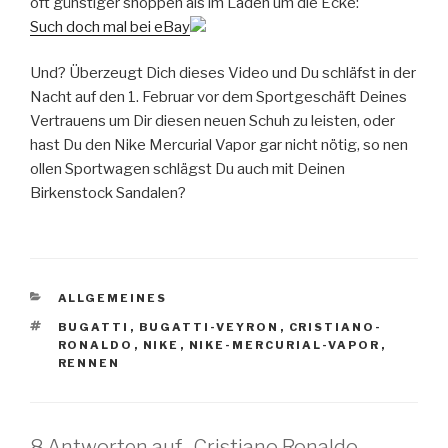
oft günstiger shoppen als im Laden um die Ecke:
Such doch mal bei eBay
Und? Überzeugt Dich dieses Video und Du schläfst in der
Nacht auf den 1. Februar vor dem Sportgeschäft Deines
Vertrauens um Dir diesen neuen Schuh zu leisten, oder
hast Du den Nike Mercurial Vapor gar nicht nötig, so nen
ollen Sportwagen schlägst Du auch mit Deinen
Birkenstock Sandalen?
KATEGORIEN
ALLGEMEINES
SCHLAGWÖRTER
BUGATTI
,
BUGATTI-VEYRON
,
CRISTIANO-
RONALDO
,
NIKE
,
NIKE-MERCURIAL-VAPOR
,
RENNEN
8 Antworten auf „Cristiano Ronaldo