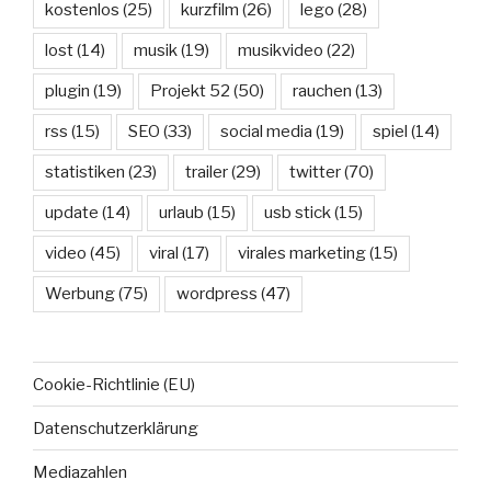
kostenlos
(25)
kurzfilm
(26)
lego
(28)
lost
(14)
musik
(19)
musikvideo
(22)
plugin
(19)
Projekt 52
(50)
rauchen
(13)
rss
(15)
SEO
(33)
social media
(19)
spiel
(14)
statistiken
(23)
trailer
(29)
twitter
(70)
update
(14)
urlaub
(15)
usb stick
(15)
video
(45)
viral
(17)
virales marketing
(15)
Werbung
(75)
wordpress
(47)
Cookie-Richtlinie (EU)
Datenschutzerklärung
Mediazahlen