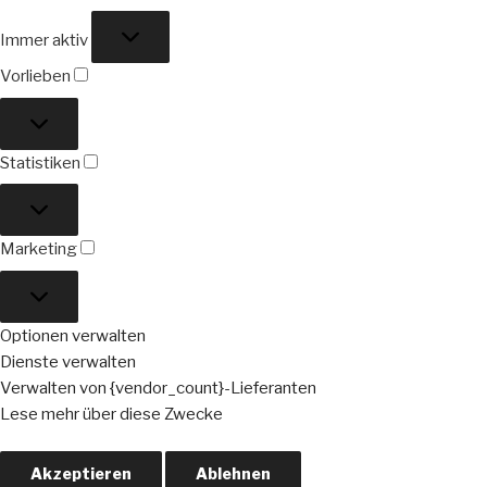
Funktional
Immer aktiv
Vorlieben
Vorlieben
Statistiken
Statistiken
Marketing
Marketing
Optionen verwalten
Dienste verwalten
Verwalten von {vendor_count}-Lieferanten
Lese mehr über diese Zwecke
Akzeptieren
Ablehnen