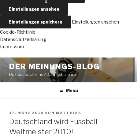
Einstellungen ansehen
Einstellungen speichern
Einstellungen ansehen
Cookie-Richtlinie
Datenschutzerklärung
Impressum
Zum
DER MEINUNGS-BLOG
Inhalt
Du hast auch eine? Dann gib sie mir..
springen
Menü
VERÖFFENTLICHT
17. MÄRZ 2010
VON
MATTHIAS
AM
Deutschland wird Fussball
Weltmeister 2010!