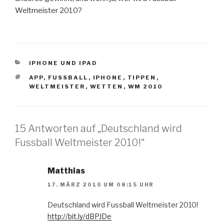
Weltmeister 2010?
KATEGORIEN
IPHONE UND IPAD
SCHLAGWÖRTER
APP
,
FUSSBALL
,
IPHONE
,
TIPPEN
,
WELTMEISTER
,
WETTEN
,
WM 2010
15 Antworten auf „Deutschland wird
Fussball Weltmeister 2010!“
Matthias
17. MÄRZ 2010 UM 08:15 UHR
Deutschland wird Fussball Weltmeister 2010!
http://bit.ly/dBPJDe