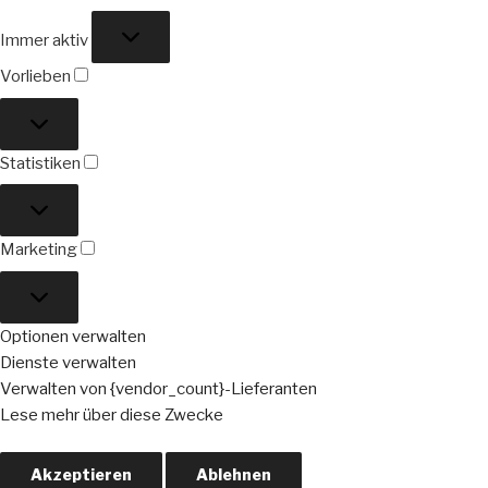
Funktional
Immer aktiv
Vorlieben
Vorlieben
Statistiken
Statistiken
Marketing
Marketing
Optionen verwalten
Dienste verwalten
Verwalten von {vendor_count}-Lieferanten
Lese mehr über diese Zwecke
Akzeptieren
Ablehnen