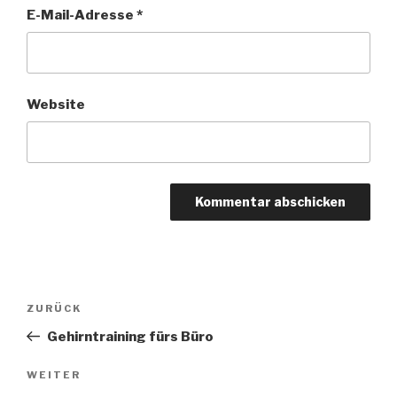
E-Mail-Adresse
*
Website
Beitragsnavigation
Vorheriger
ZURÜCK
Beitrag
Gehirntraining fürs Büro
Nächster
WEITER