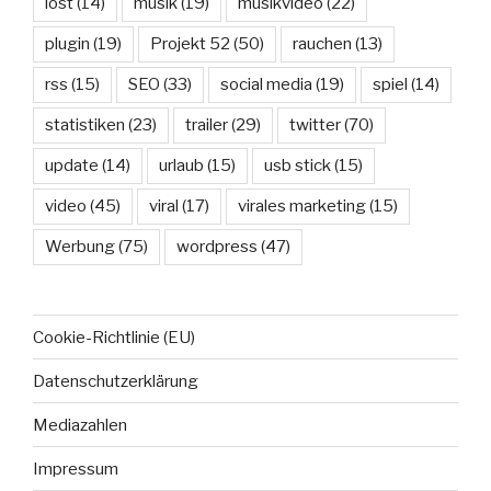
lost
(14)
musik
(19)
musikvideo
(22)
plugin
(19)
Projekt 52
(50)
rauchen
(13)
rss
(15)
SEO
(33)
social media
(19)
spiel
(14)
statistiken
(23)
trailer
(29)
twitter
(70)
update
(14)
urlaub
(15)
usb stick
(15)
video
(45)
viral
(17)
virales marketing
(15)
Werbung
(75)
wordpress
(47)
Cookie-Richtlinie (EU)
Datenschutzerklärung
Mediazahlen
Impressum