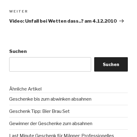
Nächster
WEITER
Beitrag
Video: Unfall bei Wetten dass..? am 4.12.2010
Suchen
Suchen
Ähnliche Artikel
Geschenke bis zum abwinken absahnen
Geschenk Tipp: Bier Brau Set
Gewinner der Geschenke zum absahnen
Last Minute Geschenk für Männer: Professionelles