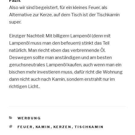
Fazit
Also wir sind begeistert, für ein kleines Feuer, als
Alternative zur Kerze, auf dem Tisch ist der Tischkamin
super.
Einziger Nachteil: Mit billigem Lampenöl (denn mit
Lampenöl muss man den befeuern) stinkt das Teil
natürlich. Man riecht eben das verbrennende Öl.
Deswegen sollte man anständigen und am besten
geruchsneutrales Lampenöl kaufen, auch wenn man ein
bischen mehr investieren muss, dafür richt die Wohnung
dann nicht auch nach Kamin, sondern erstrahlt nur im
richtigen Licht..
KATEGORIEN
WERBUNG
SCHLAGWÖRTER
FEUER
,
KAMIN
,
KERZEN
,
TISCHKAMIN