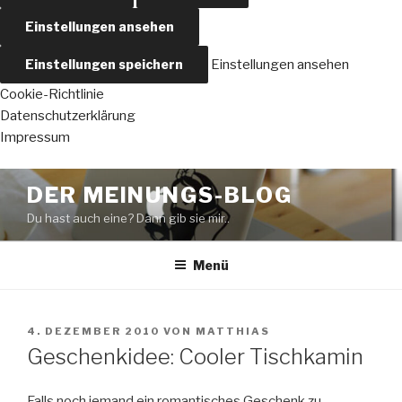
Einstellungen ansehen
Einstellungen speichern
Einstellungen ansehen
Cookie-Richtlinie
Datenschutzerklärung
Impressum
Zum
DER MEINUNGS-BLOG
Inhalt
Du hast auch eine? Dann gib sie mir..
springen
Menü
VERÖFFENTLICHT
4. DEZEMBER 2010
VON
MATTHIAS
AM
Geschenkidee: Cooler Tischkamin
Falls noch jemand ein romantisches Geschenk zu