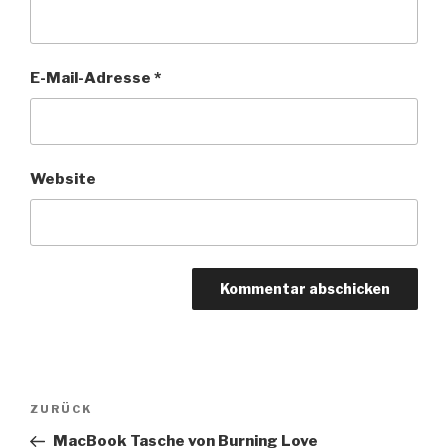
E-Mail-Adresse
*
Website
Beitragsnavigation
Vorheriger
ZURÜCK
Beitrag
MacBook Tasche von Burning Love