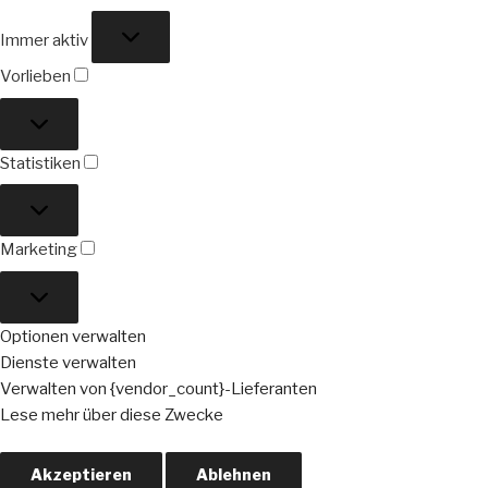
Funktional
Immer aktiv
Vorlieben
Vorlieben
Statistiken
Statistiken
Marketing
Marketing
Optionen verwalten
Dienste verwalten
Verwalten von {vendor_count}-Lieferanten
Lese mehr über diese Zwecke
Akzeptieren
Ablehnen