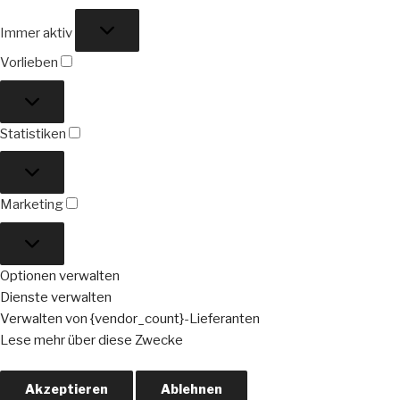
Funktional
Immer aktiv
Vorlieben
Vorlieben
Statistiken
Statistiken
Marketing
Marketing
Optionen verwalten
Dienste verwalten
Verwalten von {vendor_count}-Lieferanten
Lese mehr über diese Zwecke
Akzeptieren
Ablehnen