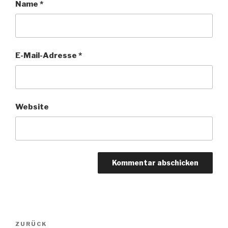
Name
*
E-Mail-Adresse
*
Website
Beitragsnavigation
Vorheriger
ZURÜCK