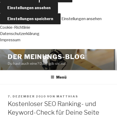
Einstellungen ansehen
Einstellungen speichern
Einstellungen ansehen
Cookie-Richtlinie
Datenschutzerklärung
Impressum
Zum
DER MEINUNGS-BLOG
Inhalt
Du hast auch eine? Dann gib sie mir..
springen
Menü
VERÖFFENTLICHT
7. DEZEMBER 2010
VON
MATTHIAS
AM
Kostenloser SEO Ranking- und
Keyword-Check für Deine Seite