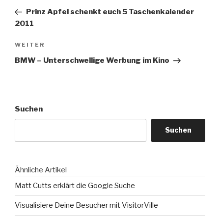
Beitrag
Prinz Apfel schenkt euch 5 Taschenkalender
2011
Nächster
WEITER
Beitrag
BMW – Unterschwellige Werbung im Kino
Suchen
Suchen
Ähnliche Artikel
Matt Cutts erklärt die Google Suche
Visualisiere Deine Besucher mit VisitorVille