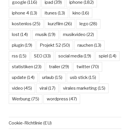
google
(116)
ipad
(39)
iphone
(182)
iphone 4
(13)
itunes
(13)
kino
(16)
kostenlos
(25)
kurzfilm
(26)
lego
(28)
lost
(14)
musik
(19)
musikvideo
(22)
plugin
(19)
Projekt 52
(50)
rauchen
(13)
rss
(15)
SEO
(33)
social media
(19)
spiel
(14)
statistiken
(23)
trailer
(29)
twitter
(70)
update
(14)
urlaub
(15)
usb stick
(15)
video
(45)
viral
(17)
virales marketing
(15)
Werbung
(75)
wordpress
(47)
Cookie-Richtlinie (EU)