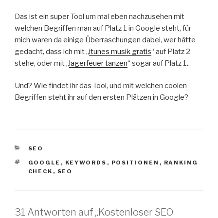
Das ist ein super Tool um mal eben nachzusehen mit
welchen Begriffen man auf Platz 1 in Google steht, für
mich waren da einige Überraschungen dabei, wer hätte
gedacht, dass ich mit „
itunes musik gratis
“ auf Platz 2
stehe, oder mit „
lagerfeuer tanzen
“ sogar auf Platz 1..
Und? Wie findet ihr das Tool, und mit welchen coolen
Begriffen steht ihr auf den ersten Plätzen in Google?
KATEGORIEN
SEO
SCHLAGWÖRTER
GOOGLE
,
KEYWORDS
,
POSITIONEN
,
RANKING
CHECK
,
SEO
31 Antworten auf „Kostenloser SEO