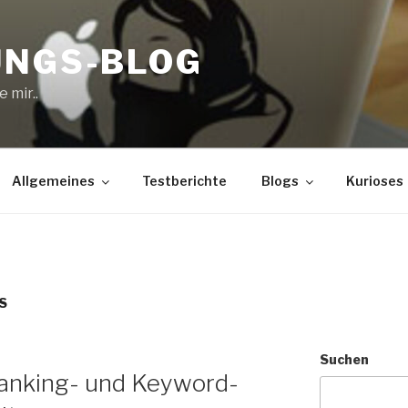
UNGS-BLOG
 mir..
Allgemeines
Testberichte
Blogs
Kurioses
S
Suchen
anking- und Keyword-