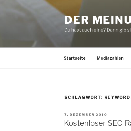
Zum
Inhalt
DER MEIN
springen
Du hast auch eine? Dann gib sie
Startseite
Mediazahlen
SCHLAGWORT:
KEYWORD
VERÖFFENTLICHT
7. DEZEMBER 2010
AM
Kostenloser SEO R