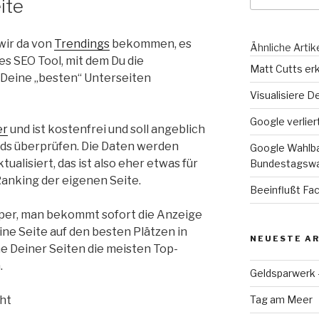
ite
wir da von
Trendings
bekommen, es
Ähnliche Artik
es SEO Tool, mit dem Du die
Matt Cutts erk
 Deine „besten“ Unterseiten
Visualisiere D
Google verlie
er
und ist kostenfrei und soll angeblich
ds überprüfen. Die Daten werden
Google Wahlba
ualisiert, das ist also eher etwas für
Bundestagswa
 Ranking der eigenen Seite.
Beeinflußt Fa
uper, man bekommt sofort die Anzeige
ne Seite auf den besten Plätzen in
NEUESTE AR
he Deiner Seiten die meisten Top-
.
Geldsparwerk
cht
Tag am Meer