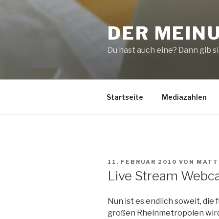
Zum
Inhalt
DER MEIN
springen
Du hast auch eine? Dann gib sie
Startseite
Mediazahlen
VERÖFFENTLICHT
11. FEBRUAR 2010
VON
MATT
AM
Live Stream Webc
Nun ist es endlich soweit, die
großen Rheinmetropolen wird 