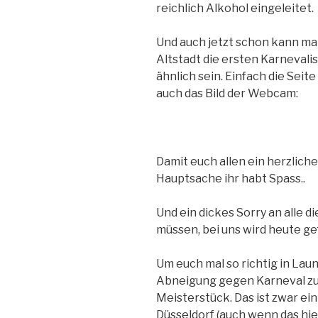
reichlich Alkohol eingeleitet.
Und auch jetzt schon kann man
Altstadt die ersten Karnevalis
ähnlich sein. Einfach die Seite
auch das Bild der Webcam:
Damit euch allen ein herzliche
Hauptsache ihr habt Spass..
Und ein dickes Sorry an alle 
müssen, bei uns wird heute ge
Um euch mal so richtig in Lau
Abneigung gegen Karneval zu 
Meisterstück. Das ist zwar ein
Düsseldorf (auch wenn das hi