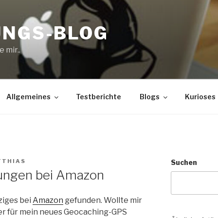
UNGS-BLOG
 mir..
Allgemeines
Testberichte
Blogs
Kurioses
TTHIAS
Suchen
ungen bei Amazon
ziges bei
Amazon
gefunden. Wollte mir
ter für mein neues Geocaching-GPS