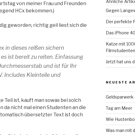
Ähnliche Artik
urtstag von meiner Frau und Freunden
Legend HCx bekommen.)
Gegen Langewe
Der perfekte 
g geworden, richtig geil liest sich die
Das iPhone 4G
Katze mit 100
ex in dieses reißen sichern
Filmstudenten z
 ist bereit zu reiten. Einfassung
Jetzt hat uns 
Durchmesserstab und ist für Ihr
 Includes Kleinteile und
NEUESTE AR
Geldsparwerk
 Teil ist, kauft man sowas bei solch
 da nicht mal einen Studenten an die
Tag am Meer
tomatisch übersetzter Text ist doch
Wie Hustenbon
Was man mit d