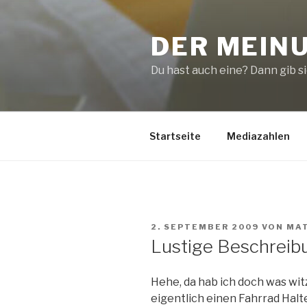
Zum
Inhalt
DER MEIN
springen
Du hast auch eine? Dann gib sie
Startseite
Mediazahlen
VERÖFFENTLICHT
2. SEPTEMBER 2009
VON
MA
AM
Lustige Beschreib
Hehe, da hab ich doch was wit
eigentlich einen Fahrrad Hal