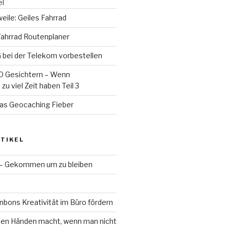
el
ile: Geiles Fahrrad
Fahrrad Routenplaner
 bei der Telekom vorbestellen
0 Gesichtern – Wenn
u viel Zeit haben Teil 3
das Geocaching Fieber
TIKEL
 – Gekommen um zu bleiben
bons Kreativität im Büro fördern
en Händen macht, wenn man nicht