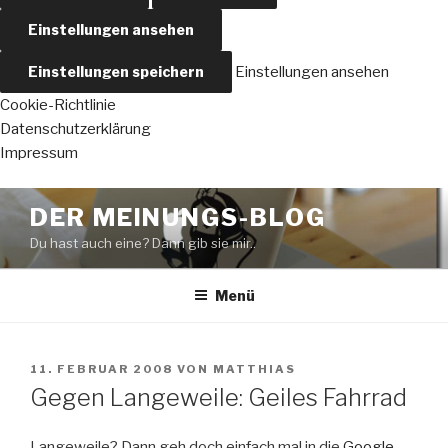
Einstellungen ansehen
Einstellungen speichern
Einstellungen ansehen
Cookie-Richtlinie
Datenschutzerklärung
Impressum
Zum
DER MEINUNGS-BLOG
Inhalt
Du hast auch eine? Dann gib sie mir..
springen
Menü
VERÖFFENTLICHT
11. FEBRUAR 2008
VON
MATTHIAS
AM
Gegen Langeweile: Geiles Fahrrad
Langeweile? Dann geh doch einfach mal in die
Google