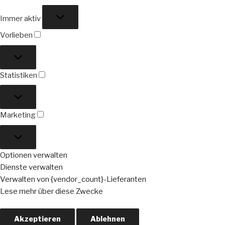
Funktional
Immer aktiv
Vorlieben
Vorlieben
Statistiken
Statistiken
Marketing
Marketing
Optionen verwalten
Dienste verwalten
Verwalten von {vendor_count}-Lieferanten
Lese mehr über diese Zwecke
Akzeptieren
Ablehnen