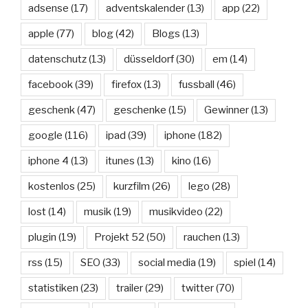
adsense
(17)
adventskalender
(13)
app
(22)
apple
(77)
blog
(42)
Blogs
(13)
datenschutz
(13)
düsseldorf
(30)
em
(14)
facebook
(39)
firefox
(13)
fussball
(46)
geschenk
(47)
geschenke
(15)
Gewinner
(13)
google
(116)
ipad
(39)
iphone
(182)
iphone 4
(13)
itunes
(13)
kino
(16)
kostenlos
(25)
kurzfilm
(26)
lego
(28)
lost
(14)
musik
(19)
musikvideo
(22)
plugin
(19)
Projekt 52
(50)
rauchen
(13)
rss
(15)
SEO
(33)
social media
(19)
spiel
(14)
statistiken
(23)
trailer
(29)
twitter
(70)