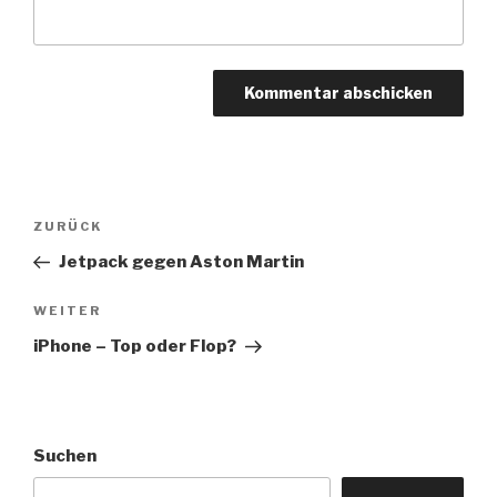
Beitragsnavigation
Vorheriger
ZURÜCK
Beitrag
Jetpack gegen Aston Martin
Nächster
WEITER
Beitrag
iPhone – Top oder Flop?
Suchen