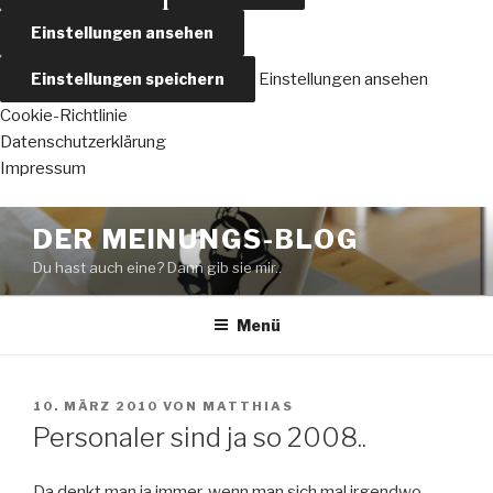
Einstellungen ansehen
Einstellungen speichern
Einstellungen ansehen
Cookie-Richtlinie
Datenschutzerklärung
Impressum
Zum
DER MEINUNGS-BLOG
Inhalt
Du hast auch eine? Dann gib sie mir..
springen
Menü
VERÖFFENTLICHT
10. MÄRZ 2010
VON
MATTHIAS
AM
Personaler sind ja so 2008..
Da denkt man ja immer, wenn man sich mal irgendwo