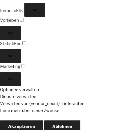
Funktional
Immer aktiv
Vorlieben
Vorlieben
Statistiken
Statistiken
Marketing
Marketing
Optionen verwalten
Dienste verwalten
Verwalten von {vendor_count}-Lieferanten
Lese mehr über diese Zwecke
Akzeptieren
Ablehnen