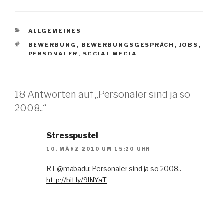
KATEGORIEN
ALLGEMEINES
SCHLAGWÖRTER
BEWERBUNG
,
BEWERBUNGSGESPRÄCH
,
JOBS
,
PERSONALER
,
SOCIAL MEDIA
18 Antworten auf „Personaler sind ja so
2008..“
Stresspustel
10. MÄRZ 2010 UM 15:20 UHR
RT @mabadu: Personaler sind ja so 2008..
http://bit.ly/9lNYaT