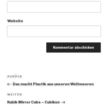
Website
Beitragsnavigation
Vorheriger
ZURÜCK
Beitrag
Das macht Plastik aus unseren Weltmeeren
Nächster
WEITER
Beitrag
Rubik Mirror Cube – Cubikon