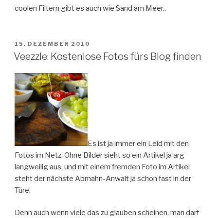
coolen Filtern gibt es auch wie Sand am Meer..
VERÖFFENTLICHT
15. DEZEMBER 2010
AM
Veezzle: Kostenlose Fotos fürs Blog finden
Es ist ja immer ein Leid mit den
Fotos im Netz. Ohne Bilder sieht so ein Artikel ja arg
langweilig aus, und mit einem fremden Foto im Artikel
steht der nächste Abmahn-Anwalt ja schon fast in der
Türe.
Denn auch wenn viele das zu glauben scheinen, man darf