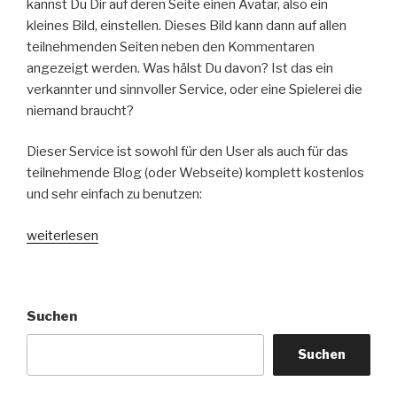
kannst Du Dir auf deren Seite einen Avatar, also ein
kleines Bild, einstellen. Dieses Bild kann dann auf allen
teilnehmenden Seiten neben den Kommentaren
angezeigt werden. Was hälst Du davon? Ist das ein
verkannter und sinnvoller Service, oder eine Spielerei die
niemand braucht?
Dieser Service ist sowohl für den User als auch für das
teilnehmende Blog (oder Webseite) komplett kostenlos
und sehr einfach zu benutzen:
„Was
weiterlesen
hältst
du
von
Suchen
Gravatar
–
Suchen
ein
verkannter