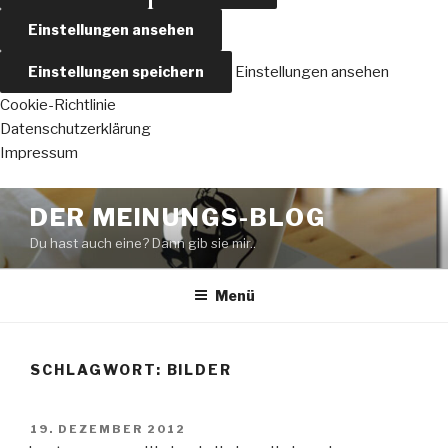
Einstellungen ansehen
Einstellungen speichern
Einstellungen ansehen
Cookie-Richtlinie
Datenschutzerklärung
Impressum
Zum
DER MEINUNGS-BLOG
Inhalt
Du hast auch eine? Dann gib sie mir..
springen
Menü
SCHLAGWORT:
BILDER
VERÖFFENTLICHT
19. DEZEMBER 2012
AM