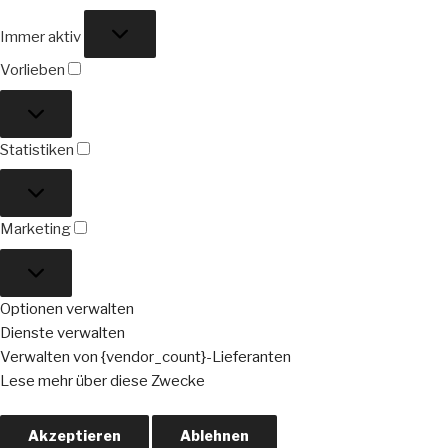
Funktional
Immer aktiv
Vorlieben
Vorlieben
Statistiken
Statistiken
Marketing
Marketing
Optionen verwalten
Dienste verwalten
Verwalten von {vendor_count}-Lieferanten
Lese mehr über diese Zwecke
Akzeptieren
Ablehnen