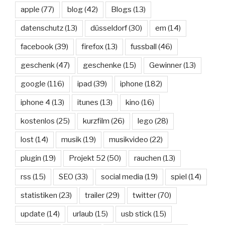
apple
(77)
blog
(42)
Blogs
(13)
datenschutz
(13)
düsseldorf
(30)
em
(14)
facebook
(39)
firefox
(13)
fussball
(46)
geschenk
(47)
geschenke
(15)
Gewinner
(13)
google
(116)
ipad
(39)
iphone
(182)
iphone 4
(13)
itunes
(13)
kino
(16)
kostenlos
(25)
kurzfilm
(26)
lego
(28)
lost
(14)
musik
(19)
musikvideo
(22)
plugin
(19)
Projekt 52
(50)
rauchen
(13)
rss
(15)
SEO
(33)
social media
(19)
spiel
(14)
statistiken
(23)
trailer
(29)
twitter
(70)
update
(14)
urlaub
(15)
usb stick
(15)