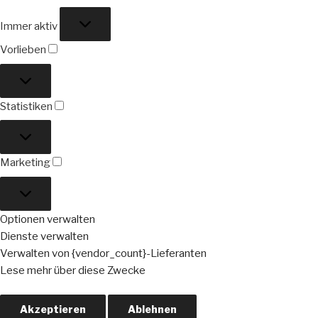
Funktional
Immer aktiv
Vorlieben
Vorlieben
Statistiken
Statistiken
Marketing
Marketing
Optionen verwalten
Dienste verwalten
Verwalten von {vendor_count}-Lieferanten
Lese mehr über diese Zwecke
Akzeptieren
Ablehnen