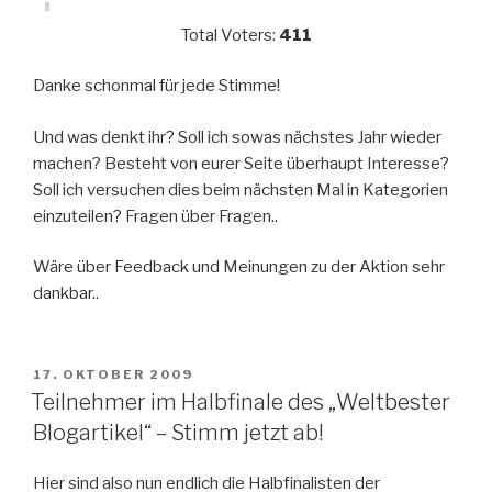
Total Voters:
411
Danke schonmal für jede Stimme!
Und was denkt ihr? Soll ich sowas nächstes Jahr wieder
machen? Besteht von eurer Seite überhaupt Interesse?
Soll ich versuchen dies beim nächsten Mal in Kategorien
einzuteilen? Fragen über Fragen..
Wäre über Feedback und Meinungen zu der Aktion sehr
dankbar..
VERÖFFENTLICHT
17. OKTOBER 2009
AM
Teilnehmer im Halbfinale des „Weltbester
Blogartikel“ – Stimm jetzt ab!
Hier sind also nun endlich die Halbfinalisten der