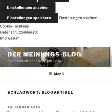
Einstellungen ansehen
Einstellungen speichern
Einstellungen ansehen
Cookie-Richtlinie
Datenschutzerklärung
Impressum
Zum
DER MEINUNGS-BLOG
Inhalt
Du hast auch eine? Dann gib sie mir..
springen
Menü
SCHLAGWORT:
BLOGARTIKEL
VERÖFFENTLICHT
18. JANUAR 2010
AM