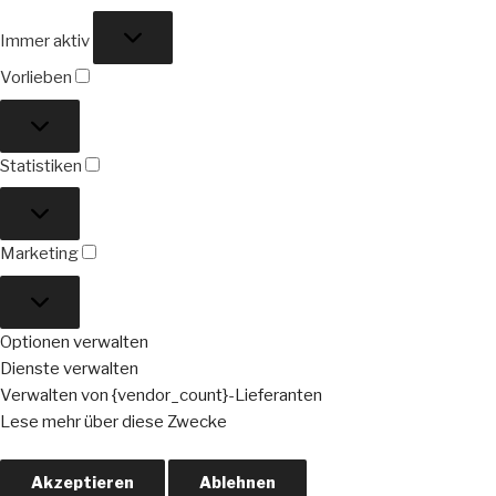
Funktional
Immer aktiv
Vorlieben
Vorlieben
Statistiken
Statistiken
Marketing
Marketing
Optionen verwalten
Dienste verwalten
Verwalten von {vendor_count}-Lieferanten
Lese mehr über diese Zwecke
Akzeptieren
Ablehnen