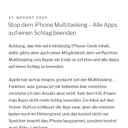
VERÖFFENTLICHT
17. AUGUST 2010
AM
Stop dem iPhone Multitasking – Alle Apps
auf einen Schlag beenden
Achtung, das hier wird eindeutig iPhone-Geek Inhalt,
dafür gibts aber auch einen Möglichkeit dem verfluchten
Multitasking von Apple ein Ende zu setzten und alle Apps
auf einen Schlag zu beenden.
Apple hat sich ja einiges gedacht bei der Multitasking-
Funktion, was genau ist mir teilweise klar, meistens
verstehe ich den Ansatz aber nicht. Seit dem iOS 4 kann
man Apps nicht mehr richtig beenden. Ein Klick auf den
Home-Button schliesst die App zwar, aber die meisten
laufen noch im Hintergrund, und das kostet nicht nur
Speicher (macht das iPhone langsamer), sondern kostet
auch Akku-Leistung.