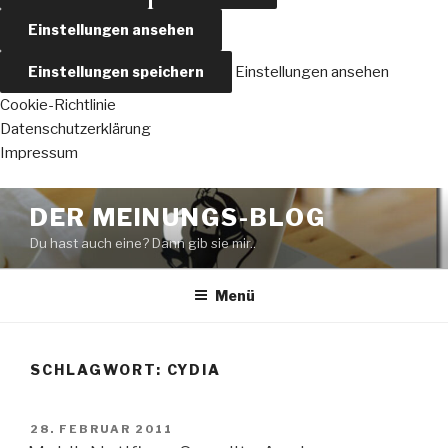
Einstellungen ansehen
Einstellungen speichern
Einstellungen ansehen
Cookie-Richtlinie
Datenschutzerklärung
Impressum
Zum
DER MEINUNGS-BLOG
Inhalt
Du hast auch eine? Dann gib sie mir..
springen
Menü
SCHLAGWORT:
CYDIA
VERÖFFENTLICHT
28. FEBRUAR 2011
AM