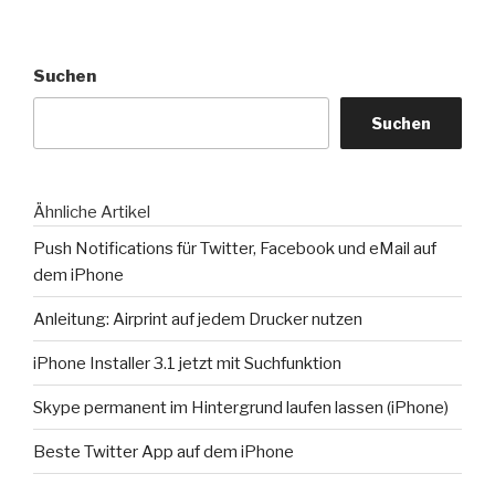
–
Cydia
unter
Suchen
3.0“
Suchen
Ähnliche Artikel
Push Notifications für Twitter, Facebook und eMail auf
dem iPhone
Anleitung: Airprint auf jedem Drucker nutzen
iPhone Installer 3.1 jetzt mit Suchfunktion
Skype permanent im Hintergrund laufen lassen (iPhone)
Beste Twitter App auf dem iPhone