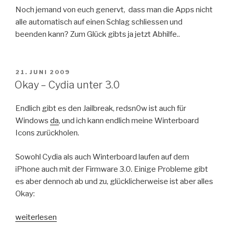
Noch jemand von euch genervt, dass man die Apps nicht
alle automatisch auf einen Schlag schliessen und
beenden kann? Zum Glück gibts ja jetzt Abhilfe..
VERÖFFENTLICHT
21. JUNI 2009
AM
Okay – Cydia unter 3.0
Endlich gibt es den Jailbreak, redsn0w ist auch für
Windows
da
, und ich kann endlich meine Winterboard
Icons zurückholen.
Sowohl Cydia als auch Winterboard laufen auf dem
iPhone auch mit der Firmware 3.0. Einige Probleme gibt
es aber dennoch ab und zu, glücklicherweise ist aber alles
Okay:
„Okay
weiterlesen