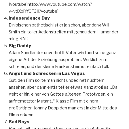
[youtube]http://www.youtube.com/watch?
v=ydXojYfCF3I[/youtube]
Independence Day
Ein bischen pathetisch ist er ja schon, aber dank Will
Smith ein toller Actionstreifen mit genau dem Humor der
mir gefällt.
Big Daddy
Adam Sandler der unverhofft Vater wird und seine ganz
eigene Art der Erziehung ausprobiert. Wirklich zum
schreien, und der kleine Frankenstein ist einfach toll.
Angst und Schrecken in Las Vegas
Gut, den Film sollte man nicht unbedingt nüchtern
ansehen, aber dann entfaltet er etwas ganz großes. „Da
geht er hin, einer von Gottes
eigenen
Prototypen, ein
aufgemotzter Mutant..“ Klasse Film mit einem
großartigen Johnny Depp den man erst in der Mitte des
Films erkennt..
Bad Boys
Rasant, witzig, schnell.. Genau so muss ein Actionfilm