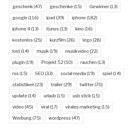
geschenk
(47)
geschenke
(15)
Gewinner
(13)
google
(116)
ipad
(39)
iphone
(182)
iphone 4
(13)
itunes
(13)
kino
(16)
kostenlos
(25)
kurzfilm
(26)
lego
(28)
lost
(14)
musik
(19)
musikvideo
(22)
plugin
(19)
Projekt 52
(50)
rauchen
(13)
rss
(15)
SEO
(33)
social media
(19)
spiel
(14)
statistiken
(23)
trailer
(29)
twitter
(70)
update
(14)
urlaub
(15)
usb stick
(15)
video
(45)
viral
(17)
virales marketing
(15)
Werbung
(75)
wordpress
(47)