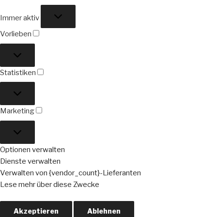
Funktional
Immer aktiv
Vorlieben
Vorlieben
Statistiken
Statistiken
Marketing
Marketing
Optionen verwalten
Dienste verwalten
Verwalten von {vendor_count}-Lieferanten
Lese mehr über diese Zwecke
Akzeptieren
Ablehnen