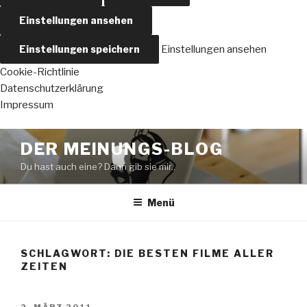
Einstellungen ansehen
Einstellungen speichern
Einstellungen ansehen
Cookie-Richtlinie
Datenschutzerklärung
Impressum
Zum
DER MEINUNGS-BLOG
Inhalt
Du hast auch eine? Dann gib sie mir..
springen
Menü
SCHLAGWORT:
DIE BESTEN FILME ALLER
ZEITEN
VERÖFFENTLICHT
2. MÄRZ 2011