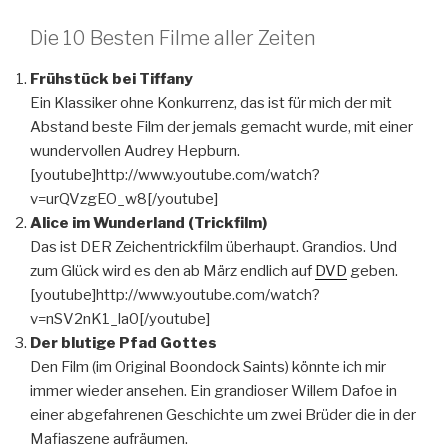
Die 10 Besten Filme aller Zeiten
Frühstück bei Tiffany
Ein Klassiker ohne Konkurrenz, das ist für mich der mit
Abstand beste Film der jemals gemacht wurde, mit einer
wundervollen Audrey Hepburn.
[youtube]http://www.youtube.com/watch?
v=urQVzgEO_w8[/youtube]
Alice im Wunderland (Trickfilm)
Das ist DER Zeichentrickfilm überhaupt. Grandios. Und
zum Glück wird es den ab März endlich auf
DVD
geben.
[youtube]http://www.youtube.com/watch?
v=nSV2nK1_la0[/youtube]
Der blutige Pfad Gottes
Den Film (im Original Boondock Saints) könnte ich mir
immer wieder ansehen. Ein grandioser Willem Dafoe in
einer abgefahrenen Geschichte um zwei Brüder die in der
Mafiaszene aufräumen.