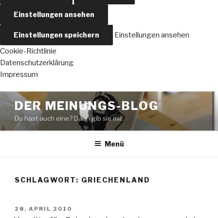
Einstellungen ansehen
Einstellungen speichern
Einstellungen ansehen
Cookie-Richtlinie
Datenschutzerklärung
Impressum
Zum
DER MEINUNGS-BLOG
Inhalt
Du hast auch eine? Dann gib sie mir..
springen
Menü
SCHLAGWORT:
GRIECHENLAND
VERÖFFENTLICHT
28. APRIL 2010
AM