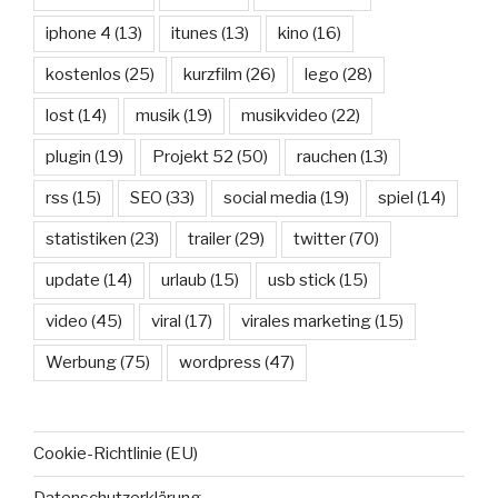
iphone 4
(13)
itunes
(13)
kino
(16)
kostenlos
(25)
kurzfilm
(26)
lego
(28)
lost
(14)
musik
(19)
musikvideo
(22)
plugin
(19)
Projekt 52
(50)
rauchen
(13)
rss
(15)
SEO
(33)
social media
(19)
spiel
(14)
statistiken
(23)
trailer
(29)
twitter
(70)
update
(14)
urlaub
(15)
usb stick
(15)
video
(45)
viral
(17)
virales marketing
(15)
Werbung
(75)
wordpress
(47)
Cookie-Richtlinie (EU)