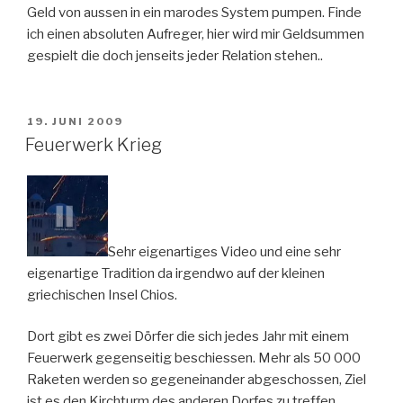
Geld von aussen in ein marodes System pumpen. Finde
ich einen absoluten Aufreger, hier wird mir Geldsummen
gespielt die doch jenseits jeder Relation stehen..
VERÖFFENTLICHT
19. JUNI 2009
AM
Feuerwerk Krieg
Sehr eigenartiges Video und eine sehr
eigenartige Tradition da irgendwo auf der kleinen
griechischen Insel Chios.
Dort gibt es zwei Dörfer die sich jedes Jahr mit einem
Feuerwerk gegenseitig beschiessen. Mehr als 50 000
Raketen werden so gegeneinander abgeschossen, Ziel
ist es den Kirchturm des anderen Dorfes zu treffen..