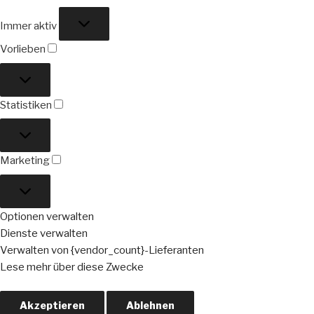
Funktional
Immer aktiv
Vorlieben
Vorlieben
Statistiken
Statistiken
Marketing
Marketing
Optionen verwalten
Dienste verwalten
Verwalten von {vendor_count}-Lieferanten
Lese mehr über diese Zwecke
Akzeptieren
Ablehnen