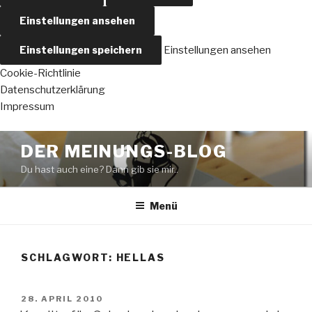
Einstellungen ansehen
Einstellungen speichern
Einstellungen ansehen
Cookie-Richtlinie
Datenschutzerklärung
Impressum
Zum
DER MEINUNGS-BLOG
Inhalt
Du hast auch eine? Dann gib sie mir..
springen
Menü
SCHLAGWORT:
HELLAS
VERÖFFENTLICHT
28. APRIL 2010
AM