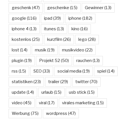
geschenk
(47)
geschenke
(15)
Gewinner
(13)
google
(116)
ipad
(39)
iphone
(182)
iphone 4
(13)
itunes
(13)
kino
(16)
kostenlos
(25)
kurzfilm
(26)
lego
(28)
lost
(14)
musik
(19)
musikvideo
(22)
plugin
(19)
Projekt 52
(50)
rauchen
(13)
rss
(15)
SEO
(33)
social media
(19)
spiel
(14)
statistiken
(23)
trailer
(29)
twitter
(70)
update
(14)
urlaub
(15)
usb stick
(15)
video
(45)
viral
(17)
virales marketing
(15)
Werbung
(75)
wordpress
(47)