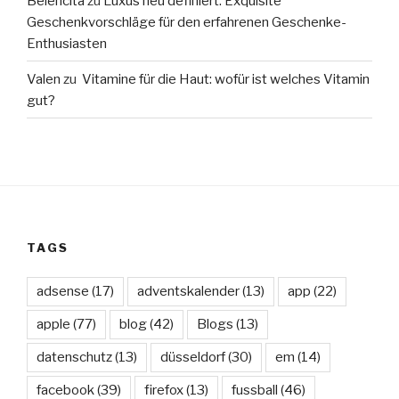
Belencita
zu
Luxus neu definiert: Exquisite
Geschenkvorschläge für den erfahrenen Geschenke-
Enthusiasten
Valen
zu
Vitamine für die Haut: wofür ist welches Vitamin
gut?
TAGS
adsense
(17)
adventskalender
(13)
app
(22)
apple
(77)
blog
(42)
Blogs
(13)
datenschutz
(13)
düsseldorf
(30)
em
(14)
facebook
(39)
firefox
(13)
fussball
(46)