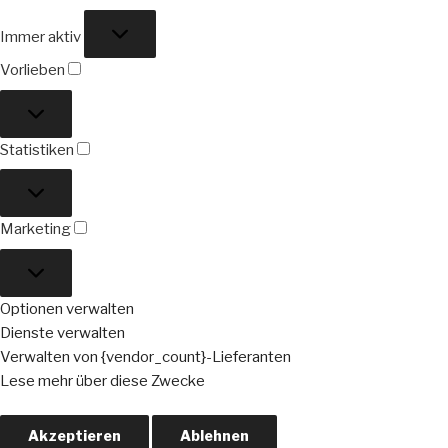
Funktional
Immer aktiv
Vorlieben
Vorlieben
Statistiken
Statistiken
Marketing
Marketing
Optionen verwalten
Dienste verwalten
Verwalten von {vendor_count}-Lieferanten
Lese mehr über diese Zwecke
Akzeptieren
Ablehnen