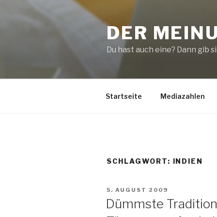
Zum
Inhalt
DER MEIN
springen
Du hast auch eine? Dann gib sie
Startseite
Mediazahlen
SCHLAGWORT:
INDIEN
VERÖFFENTLICHT
5. AUGUST 2009
AM
Dümmste Tradition 