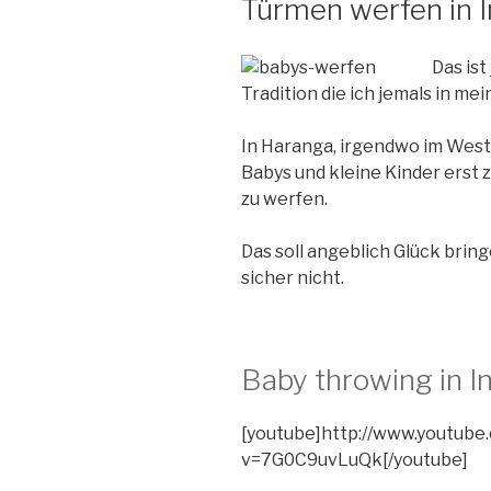
Türmen werfen in I
Das ist
Tradition die ich jemals in 
In Haranga, irgendwo im Weste
Babys und kleine Kinder erst 
zu werfen.
Das soll angeblich Glück bring
sicher nicht.
Baby throwing in I
[youtube]http://www.youtube
v=7G0C9uvLuQk[/youtube]