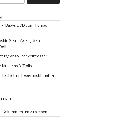
el
ng: Babys DVD von Thomas
oshio Sea – Zweitgrößtes
Welt
tung absoluter Zeitfresser
Kinder ab 3: Trolls
 hätt ich im Leben nicht mal halb
TIKEL
 – Gekommen um zu bleiben