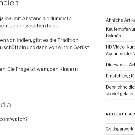
ndien
 ja mal mit Abstand die dümmste
Ähnliche Artik
meinem Leben gesehen habe.
Kaufempfehlu
Balmès
n von Indien, gibt es die Tradition
HD Video: Kur
zu schütteln und dann von einem Gerüst
Aquarium der 
Dicewars – Ach
en. Die Frage ist wem, den Kindern
Empfehlung für 
Denn ohne dich
so viel gelacht
ndia
NEUESTE AR
.com/watch?
Geldsparwerk