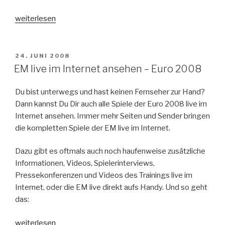
„Flirten
weiterlesen
im
Web“
VERÖFFENTLICHT
24. JUNI 2008
AM
EM live im Internet ansehen – Euro 2008
Du bist unterwegs und hast keinen Fernseher zur Hand?
Dann kannst Du Dir auch alle Spiele der Euro 2008 live im
Internet ansehen. Immer mehr Seiten und Sender bringen
die kompletten Spiele der EM live im Internet.
Dazu gibt es oftmals auch noch haufenweise zusätzliche
Informationen, Videos, Spielerinterviews,
Pressekonferenzen und Videos des Trainings live im
Internet, oder die EM live direkt aufs Handy. Und so geht
das:
„EM
weiterlesen