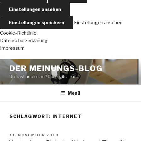
Einstellungen ansehen
Einstellungen speichern
Einstellungen ansehen
Cookie-Richtlinie
Datenschutzerklärung
Impressum
Zum
DER MEINUNGS-BLOG
Inhalt
Du hast auch eine? Dann gib sie mir..
springen
Menü
SCHLAGWORT:
INTERNET
VERÖFFENTLICHT
11. NOVEMBER 2010
AM