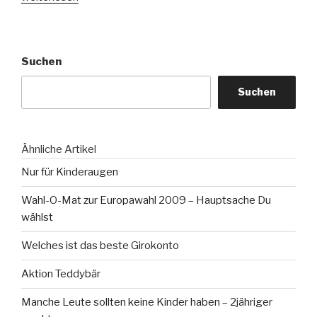
live
im
Internet
Suchen
ansehen
–
Suchen
Euro
2008“
Ähnliche Artikel
Nur für Kinderaugen
Wahl-O-Mat zur Europawahl 2009 – Hauptsache Du
wählst
Welches ist das beste Girokonto
Aktion Teddybär
Manche Leute sollten keine Kinder haben – 2jähriger