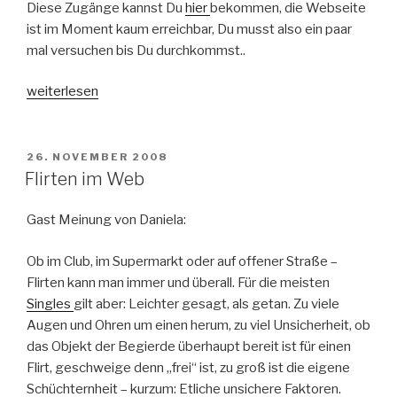
Diese Zugänge kannst Du
hier
bekommen, die Webseite
ist im Moment kaum erreichbar, Du musst also ein paar
mal versuchen bis Du durchkommst..
„Kostenlose
weiterlesen
Zugangsdaten
für
Anonymisierungsdienste“
VERÖFFENTLICHT
26. NOVEMBER 2008
AM
Flirten im Web
Gast Meinung von Daniela:
Ob im Club, im Supermarkt oder auf offener Straße –
Flirten kann man immer und überall. Für die meisten
Singles
gilt aber: Leichter gesagt, als getan. Zu viele
Augen und Ohren um einen herum, zu viel Unsicherheit, ob
das Objekt der Begierde überhaupt bereit ist für einen
Flirt, geschweige denn „frei“ ist, zu groß ist die eigene
Schüchternheit – kurzum: Etliche unsichere Faktoren.