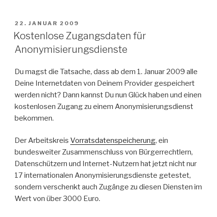
Wiedeking
nun
VERÖFFENTLICHT
22. JANUAR 2009
AM
oder
Kostenlose Zugangsdaten für
nicht
Anonymisierungsdienste
–
Mobbing
Du magst die Tatsache, dass ab dem 1. Januar 2009 alle
oder
Deine Internetdaten von Deinem Provider gespeichert
Medienkrieg?“
werden nicht? Dann kannst Du nun Glück haben und einen
kostenlosen Zugang zu einem Anonymisierungsdienst
bekommen.
Der Arbeitskreis
Vorratsdatenspeicherung
, ein
bundesweiter Zusammenschluss von Bürgerrechtlern,
Datenschützern und Internet-Nutzern hat jetzt nicht nur
17 internationalen Anonymisierungsdienste getestet,
sondern verschenkt auch Zugänge zu diesen Diensten im
Wert von über 3000 Euro.