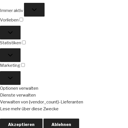
Funktional
Immer aktiv
Vorlieben
Vorlieben
Statistiken
Statistiken
Marketing
Marketing
Optionen verwalten
Dienste verwalten
Verwalten von {vendor_count}-Lieferanten
Lese mehr über diese Zwecke
Akzeptieren
Ablehnen